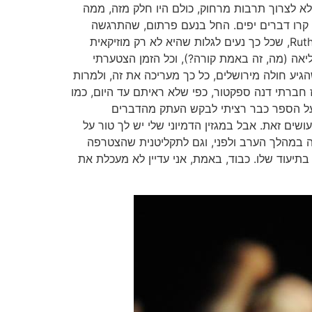
א לצרוך תרבות מרחוק, כולם היו חלק מזה, ממה
ת קרו דברים יפים. החל בנעם פרתום, שהתרגשה
ודיברה יפה יפה על הרצליה פיתוח מול הפלנטה השירית התל אביבית ועל סילביה (מחמאה גדולה), ואז Ruth Dolores Weiss, שכל כך נעים לגלות שהיא לא רק מוזיקאית
יאה (מה, זה באמת קורה?), וכל הזמן הצטערתי
הגיע חולה מירושלים, כל כך מעריכה את זה, ולמרות
ז חברתי דנה ספקטור, כפי שלא ראיתם עד היום, כמו
לה על הספר כבר רציתי לבקש העתק מהדברים
ושים זאת. אבל במגזין הדמיוני שלי יש לך טור על
ה במהלך הערב ולפני, וגם לתקליטנית שהצטרפה
בתיעוד שלו. כבוד, באמת, אני עדיין לא מעכלת את