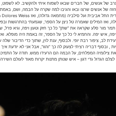
ב של אנשים, של חברים שבאו לשמוח איתי ולהקשיב. לא לשפוט, ל
י הזה של אנשים שרצו ובאו והגיבו למה שקרה על הבמה, ושם, באמ
 שלה, ואז המילים שאמרה טל ניצן על הספר, שגמעתי בהתרגשות ובפל
תמר מור סלע שקראה את "שתן" כל כך חזק וטעון ויפה, וגיא פרל, ש
יפה, איש יפה. והחמיא לי כל כך על הספר, זה באמת היה מופלא. וא
ידת לב, ציפור רבת יופי. ולבסוף, ענת לוין, שתוך כדי הדיבור ש
 ובסוף דבריה רציתי לצעוק לה כך "והוו", אבל אני לא יודעת איך ע
 את צילומיה המפלחים, על הבמה הם הרעידו ממש. תודה על התמיכ
לצלם הגדול גדי דגון – איש שנותן מתנות יקרות מאוד לעולם השירה 