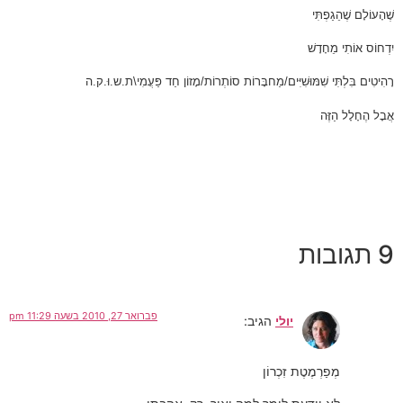
שֶׁהָעוֹלָם שֶׁהֵגַפְתִּי
יִדְחוֹס אוֹתִי מֵחָדָשׁ
רָהִיטִים בִּלְתִּי שִׁמּוּשִׁיִּים/מַחבָּרוֹת סוֹתְרוֹת/מָזוֹן חַד פַּעֲמִי\ת.ש.וּ.ק.ה
אֲבָל הֶחָלָל הַזֶּה
9 תגובות
פברואר 27, 2010 בשעה 11:29 pm
יולי
הגיב:
מְפַרְמֶטֶת זִכְרוֹן