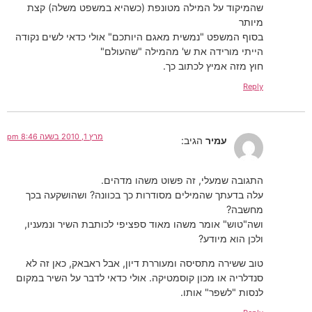
שהמיקוד על המילה מטונפת (כשהיא במשפט משלה) קצת
מיותר
בסוף המשפט "נמשית מאגם היותכם" אולי כדאי לשים נקודה
הייתי מורידה את ש' מהמילה "שהעולם"
חוץ מזה אמיץ לכתוב כך.
Reply
מרץ 1, 2010 בשעה 8:46 pm
עמיר
הגיב:
התגובה שמעלי, זה פשוט משהו מדהים.
עלה בדעתך שהמילים מסודרות כך בכוונה? ושהושקעה בכך
מחשבה?
ושה"טוש" אומר משהו מאוד ספציפי לכותבת השיר ונמעניו,
ולכן הוא מיודע?
טוב ששירה מתסיסה ומעוררת דיון, אבל ראבאק, כאן זה לא
סנדלריה או מכון קוסמטיקה. אולי כדאי לדבר על השיר במקום
לנסות "לשפר" אותו.