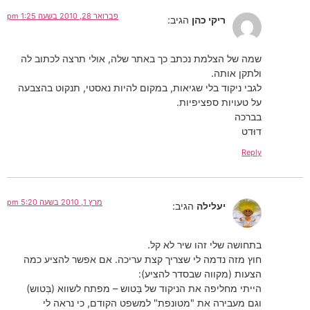
פברואר 28, 2010 בשעה 1:25 pm
ריקי כהן
הגיב:
שמה של הצלמת נכתב כך באתר שלה, אולי תרצה לכתוב לה
ולתקן אותה.
לגבי ניקוד בלי שגיאות, במקום להיות נאסטי, תנקוט בהצבעה
על טעויות ספציפיות.
בברכה
דוּדט
Reply
מרץ 1, 2010 בשעה 5:20 pm
יעלילה
הגיב:
בתחושה שלי זהו שיר לא קל.
חוץ מזה נדמה לי שצריך קצת עריכה. אם אפשר להציע כמה
הצעות (מקווה שבסדר להציע):
הייתי מחליפה את הניקוד של בַּטוש – מפתח לשווא (בְּטוש)
וגם מעבירה את "מטונפת" למשפט הקודם, כי נראה לי