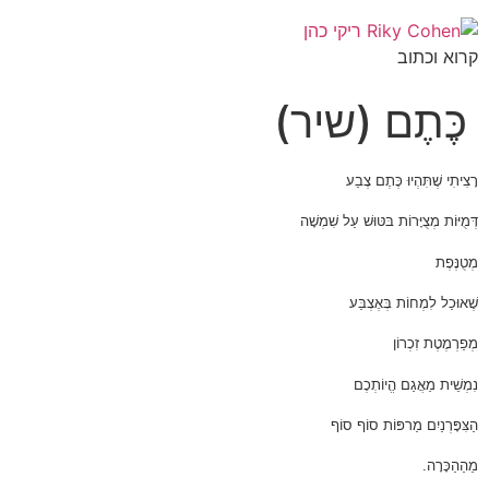
קרוא וכתוב
כֶּתֶם (שיר)
רָצִיתִי שֶׁתִּהְיוּ כֶּתֶם צֶבַע
דְּמֻיּוֹת מְצֻיָּרוֹת בּטּוּשׁ עַל שִׁמְשָׁה
מְטֻנֶּפֶת
שֶׁאוּכַל לִמְחוֹת בְּאֶצְבַּע
מְפַרְמֶטֶת זִכְרוֹן
נִמְשֵׁית מֵאֲגַם הֱיוֹתְכֶם
הַצִּפָּרְנַיִם מַרפּוֹת סוֹף סוֹף
מֵהַהַכָּרָה.