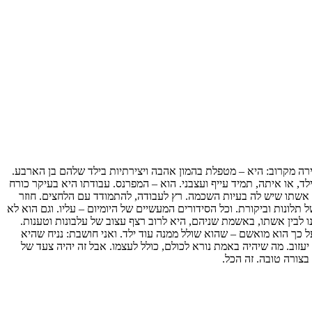
כירה מקרוב: היא – מטפלת בהמון אהבה ויצירתיות בילד שלהם בן הארבע.
ד, או איתה, תמיד עייף ועצבני. הוא – המפרנס. עבודתו היא בעיקר כורח
ת אשתו שיש לה בעיות השכמה. רץ לעבודה, להתמודד עם הלחצים. חוזר
תלונות וביקורת. וכל הסידורים המעשיים של היומיום – עליו. וגם הוא לא
ו לבין אשתו, באשמת שניהם, היא לרוב רצף עצוב של עלבונות וטענות.
 כך הוא מואשם – שהוא שולל ממנה עוד ילד. ואני חושבת: נניח שהיא
 יעזוב. מה שיהיה באמת נורא לכולם, כולל לעצמו. אבל זה יהיה צעד של
צורה טובה. זה הכל.