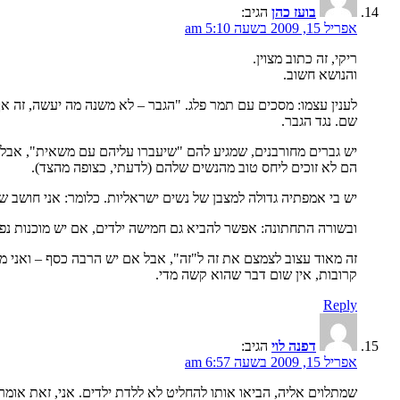
בועז כהן
הגיב:
אפריל 15, 2009 בשעה 5:10 am
ריקי, זה כתוב מצוין.
והנושא חשוב.
לענין עצמו: מסכים עם תמר פלג. "הגבר – לא משנה מה יעשה, זה א
שם. נגד הגבר.
יש גברים מחורבנים, שמגיע להם "שיעברו עליהם עם משאית", אבל יש
הם לא זוכים ליחס טוב מהנשים שלהם (לדעתי, כצופה מהצד).
יש בי אמפתיה גדולה למצבן של נשים ישראליות. כלומר: אני חושב ש
ובשורה התחתונה: אפשר להביא גם חמישה ילדים, אם יש מוכנות נפש
זה מאוד עצוב לצמצם את זה ל"זה", אבל אם יש הרבה כסף – ואני מ
קרובות, אין שום דבר שהוא קשה מדי.
Reply
דפנה לוי
הגיב:
אפריל 15, 2009 בשעה 6:57 am
שמתלוים אליה, הביאו אותו להחליט לא ללדת ילדים. אני, זאת אומר