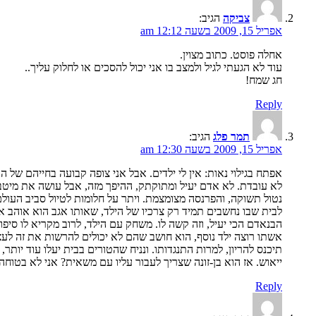
צביקה
הגיב:
אפריל 15, 2009 בשעה 12:12 am
אחלה פוסט. כתוב מצוין.
עוד לא הגעתי לגיל ולמצב בו אני יכול להסכים או לחלוק עליך..
חג שמח!
Reply
תמר פלג
הגיב:
אפריל 15, 2009 בשעה 12:30 am
אפתח בגילוי נאות: אין לי ילדים. אבל אני צופה קבועה בחייהם של 
לא עובדת. לא אדם יעיל ומתוקתק, ההיפך מזה, אבל עושה את מיטבה.
נטול תשוקה, והפרנסה מצומצמת. ויתר על חלומות לטיול סביב העול
לבית שבו נחשבים תמיד רק צרכיו של הילד, שאותו אגב הוא אוהב אהב
הבנאדם הכי יעיל, וזה קשה לו. משחק עם הילד, לרוב מקריא לו סיפ
אשתו רוצה ילד נוסף, הוא חושב שהם לא יכולים להרשות את זה לעצמ
תיכנס להריון, למרות התנגדותו. ונניח שהטורים בבית יעלו עוד יותר
ייאוש. אז הוא בן-זונה שצריך לעבור עליו עם משאית? אני לא בטו
Reply