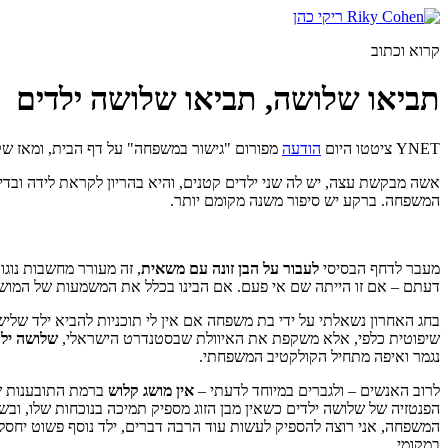
דלג
לתוכן
קרוא וכתוב
תביאו שלושה, תביאו שלושה ילדים
YNET ציטטו היום
הודעה
מפורום "גישור במשפחה" על דף הבית, ומאז שק
אשה מבקשת עצה, יש לה שני ילדים קטנים, והיא בהריון לקראת לידה ובדי
המשפחה. ברקע יש סיפור משנה מקומם יותר.
מעבר לדחף הבסיסי
לעבור על הבן זונה עם משאית
, זה מעורר מחשבות נוגו
דעתם – אם זו הייתה שם אי פעם. אם הבינו בכלל את המשמעות של המושג
בחג האחרון נשאלתי על ידי בת משפחה אם אין לי תוכניות להביא ילד שליש
שיפוטית כלפי, אלא משקפת את האיוולת שבסטנדרט הישראלי,
שלושה ילד
נגמר ואיפה מתחיל הקולקטיב המשפחתי.
לרוב האנשים – ולגברים במיוחד לדעתי –
אין מושג קלוש
ברמת התובענות שי
הפנטזיה של שלושה ילדים כשאין מבן הזוג מספיק תמיכה בנוכחות שלו, וב
המשפחה, אני רוצה להספיק לעשות עוד הרבה דברים, ילד נוסף פשוט יחסל ל
במקומי.