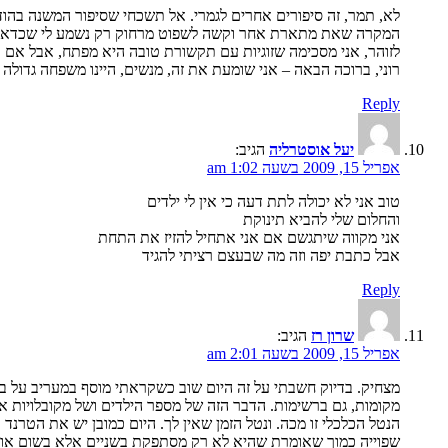
לא, תמר, זה סיפורים אחרים לגמרי. אל תשכחי שסיפור המשנה בהו
המקרה שאת מתארת אחר וקשה לשפוט מרחוק רק נשמע לי שכדאי לה
לזוהר, אני מסכימה שזוגיות עם תקשורת טובה היא מפתח, אבל אם אי
רוני, ברוכה הבאה – אני שומעת את זה, מנשים, היינו משפחה גדול
Reply
יעל אוסטרליה
הגיב:
אפריל 15, 2009 בשעה 1:02 am
טוב אני לא יכולה לתת דעה כי אין לי ילדים
והחלום שלי להביא תינוקת
אני מקווה שיתגשם אם אני אתחיל להזיז את התחת
אבל כתבת יפה וזה מה שבעצם רציתי להגיד
Reply
שרון רז
הגיב:
אפריל 15, 2009 בשעה 2:01 am
מצחיק. בדיוק חשבתי על זה היום שוב כשקראתי מוסף במעריב על בת
מקומות, גם ברשימות. הדבר הזה של מספר הילדים ושל מקובלויות או
שפוייה כמוך שאומרת שהיא לא רק מסתפקת בשניים אלא בשום אופן 