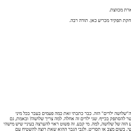
רת מכווצת.
שחקת תפקיד מכריע כאן. תודה רבה.
ה"שלושה ילדים" הזה. כבר כתבתי זאת כמה פעמים בעבר בכל מיני
שר להסתפק בכייף. שני ילדים זה אחלה. למה צריך שלושה? ובאמת, גם
אולי בגלל המיתון זה יתמתן עכשיו. לא מבין את הקטע הזה של שלושה, למה. מי קבע. זה פשוט ראוי להערצה בעיניי שיש מישהי
שי, בשום מצב או תסריט. ולגבי הגבר ההוא שאת רוצה להשטיח עם