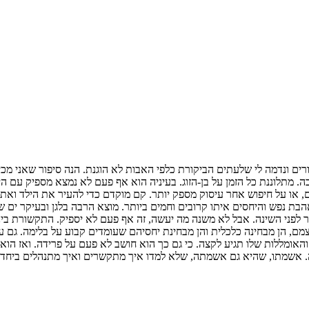
הורים ונדמה לי שלעתים הביקורת כלפי האבות לא הוגנת. הנה סיפור שאני מ
 מתלוננת כל הזמן על בן-הזוג. בעיניה הוא אף פעם לא נמצא מספיק עם היל
ם, או על חיפוש אחר עיסוק מספק יותר. קם מוקדם כדי להעיר את הילד וא
ת נפש והיחסים איתו קרובים וחמים ביותר. מוצא הרבה בלגן ובעיקר ים של 
ור לפני השינה. אבל לא משנה מה יעשה, זה אף פעם לא יספיק. התקשורת בינ
ם, הן מבחינה כלכלית והן מבחינת יחסיהם שעומדים קבוע על בלימה. גם על
, והאומללות שלו תגיע לקצה. כי גם כך הוא חושב לא פעם על פרידה. ואז הוא
חה. אשמתו, שהיא גם אשמתה, שלא למדו איך מתקשרים ואיך מתנהלים ביחד ב