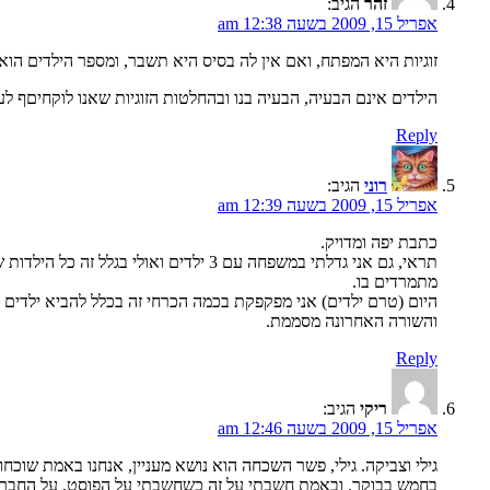
זהר
הגיב:
אפריל 15, 2009 בשעה 12:38 am
זוגיות היא המפתח, ואם אין לה בסיס היא תשבר, ומספר הילדים הוא או
הילדים אינם הבעיה, הבעיה בנו ובהחלטות הזוגיות שאנו לוקחיםף לע
Reply
רוני
הגיב:
אפריל 15, 2009 בשעה 12:39 am
כתבת יפה ומדויק.
תראי, גם אני גדלתי במשפחה עם 3 ילדי
מתמרדים בו.
היום (טרם ילדים) אני מפקפקת בכמה הכרחי זה בכלל להביא ילדים 
והשורה האחרונה מסממת.
Reply
ריקי
הגיב:
אפריל 15, 2009 בשעה 12:46 am
גילי וצביקה. גילי, פשר השכחה הוא נושא מעניין, אנחנו באמת שוכח
בחמש בבוקר. ובאמת חשבתי על זה כשחשבתי על הפוסט, על החברה