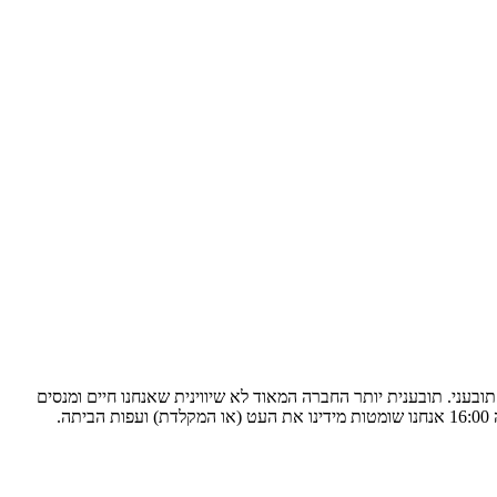
ובעני. תובענית יותר החברה המאוד לא שיווינית שאנחנו חיים ומנסים
לממש את עצמנו בה. קורה שזה פורח מזכרוננו (הפגום הודות ללידות) בדיוק כשהביוץ עולה לנו למוח, אבל אנחנו נזכרות בזה כל יום מחדש כבשעה 16:00 אנחנו שומטות מידינו את העט (או המקלדת) ועפות הביתה.