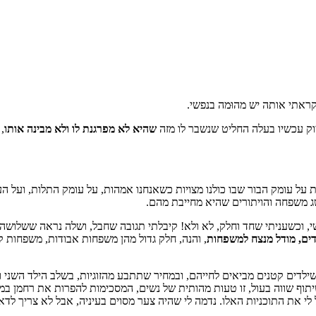
ראתי אותה יש מהוּמה בנפשי.
וק עכשיו בעלה החליט שנשבר לו מזה
שהיא לא מפרגנת לו ולא מבינה אותו
,
ת על עומק הבור שבו כולנו מצויות כשאנחנו אמהות, על עומק התלות, ועל ה
 משפחה והויתורים שהיא מחייבת מהם.
י, וכשעניתי שחד וחלק, לא ולא! קיבלתי תגובה שחבל, ושלה נראה ששלושה 
ים, מודל מנצח למשפחות
, והנה, חלק גדול מהן משפחות אבודות, משפחות ק
לדים קטנים מביאים לחייהם, ובמחיר שתתבע מהזוגיות, בשלב הילד השני וה
שיתוף שווה בעול, זו טעות מהותית של נשים, המסכימות להפרות את רחמן 
י את התוכניות האלו. נדמה לי שהיה צער מסוים בעיניה, אבל לא צריך לדאו