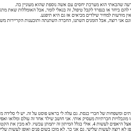
דעה שהבאתי הוא מערכת יחסים עם אשה נוספת שהוא מעוניין בה.
ם ביחד או בנפרד לקבל טיפול, זה בנאלי לומר, אבל האומללות שאת מתא
ן מודעות למחיר שילדים מביאים אז גם היא תיפגע.
ה וגם אני רוצה, אבל הזמנים השתנו, החברה השתנתה ותובענות הקריירות מ
ים ומשפחות של חברי כנסת. גם עלה לי בראש פוסט על זה. יש לי סלידה מ
 מוגבלויות חברתיות מעסיק אותי. אני חושב שילד אחד זה עולם ומלואו ואפ
הנטל הכלכלי זו מכה. ונטל הזמן שאין לך. היום כמובן יש את הטרנד אצל היאפים לעשות 4. 
לא רוצה לעשות שלישי. גם אני כך. לא מוכן בשום פנים ואופן לעשות שלי