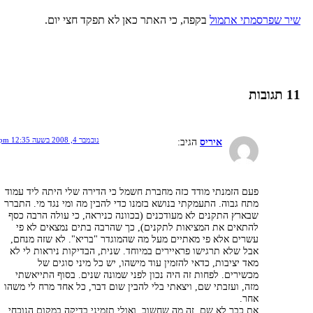
יר שפרסמתי אתמול
בקפה, כי האתר כאן לא תפקד חצי יום.
 תגובות
נובמבר 4, 2008 בשעה 12:35 pm
איריס
הגיב:
פעם הזמנתי מודד כזה מחברת חשמל כי הדירה שלי היתה ליד עמוד
מתח גבוה. התעמקתי בנושא בזמנו כדי להבין מה ומי נגד מי. התברר
שבארץ התקנים לא מעודכנים (בכוונה כניראה, כי עולה הרבה כסף
להתאים את המציאות לתקנים), כך שהרבה בתים נמצאים לא פי
עשרים אלא פי מאתיים מעל מה שהמוגדר "בריא". לא שזה מנחם,
אבל שלא תרגישו פראיירים במיוחד. שנית, הבדיקות ניראות לי לא
מאד יציבות, כדאי להזמין עוד מישהו, יש כל מיני סוגים של
מכשירים. לפחות זה היה נכון לפני שמונה שנים. בסוף התייאשתי
מזה, ועזבתי שם, ויצאתי בלי להבין שום דבר, כל אחד מרח לי משהו
אחר.
את כבר לא שם, זה מה שחשוב, ואולי תזמיני בדיקה במקום הנוכחי.