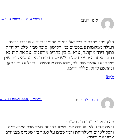
נובמבר 4, 2008 בשעה 9:54 pm
לינוי
הגיב:
חלק ניכר מהבתים בישראל בנויים מחומרי בניה שעורבבו בבוצה
רעילה ממקומות פנטסטיים כמו הקישון. סיכוי סביר שלא רק חיית
בתוך דירה מוקרנת, אלא גם בין כתלים מורעלים. אם את חיה לא
רחוק מאחד המפעלים של תע"ש יש גם סיכוי לא רע שהילדים שלך
שיחקו על אדמה מורעלת, שתו מים מזוהמים – והכל על פי התקן
ובהתאם לחוק, אללה ירחמו.
Reply
נובמבר 5, 2008 בשעה 7:14 am
דפנה לוי
הגיב:
מה עלולה קרינה כזו לעשות?
והאם אנחנו לא עוטפים את עצמנו בקרינה דומה מכל המכשירים
והסלולארים והטלויזיות והמחשבים על סטנד ביי שאנחנו מצמידים
אלינו יום ולילה?