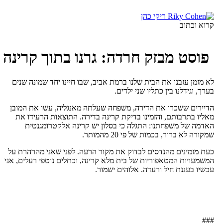
כן
רוא וכתוב
פוסט מבזק חרדה: גרנו בתוך קרינה
א מזמן עזבנו את הבית שלנו ברמת אביב, שבו חיינו יחד שמונה שנים
ערך, וגידלנו בין כתליו שני ילדים.
דיירים ששכרו את הדירה, משפחה שעלתה מאנגליה, עשו את המובן
אליו בתרבותם, והזמינו בדיקת קרינה בדירה. התוצאות הרעידו את
אדמה של משפחתנו: התגלה כי בסלון יש קרינה אלקטרומגנטית
מקורה לא ברור, בכמות של פי 20 מהמותר.
עת מזמינים מהנדסים לבדוק את מקור הרעה. לפני שאני מהרהרת על
משמעויות המטאפוריות של בית מלא קרינה, וכתלים נוטפי רעלים, אני
כשיו בעננת חיל ורעדה. אלוהים ישמור.
##