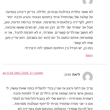
לא שאני נתלית באילנות גבוהים, חלילה. בדיוק דיברנו בנסיעה
על קולגה שלי,שהתחיל איתי בתחום הנוכחי והגיע הרבה יותר
רחוק, לקריירה בינלאומית מרשימה. אמרתי בהיסח הדעת, טוב,
אבל אני עשיתי שני ילדים. הבן זוג ענה, יש נשים שעשו ארבעה,
לא חושב שהילדים קשורים. אמרתי, זו לא חוכמה להגיד, אני זו
שמוציאה אותם כמעט כל יום (הוא יום בשבוע). הוא עדיין טען
שזה לא קשור.
כמו כן, יש הבדל בין התחום העסקי לזה היצירתי.
Reply
אוקטובר 21, 2008 בשעה 6:39 am
ליאת
הגיב:
צריך גם דחף ורצון עז ועניין בכדי להצליח במה שאת עושה, לי
באופן אישי נראה שמאז פרוץ הילדים יש לי לפחות סיבה
רשמית ואמיתית – הראש שלי לא בעבודה/לימודים לגמרי
אם כי אני מודה שתמיד נטיתי לריחוף ועצלנות מסוימת..
יכול להיות שמדדי ההצלחה וההתקדמות בקריירה לא