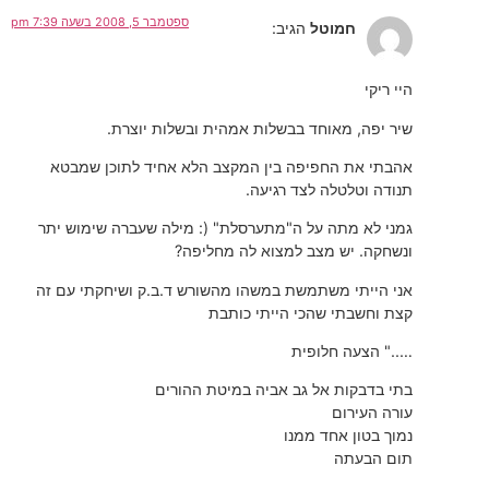
ספטמבר 5, 2008 בשעה 7:39 pm
חמוטל
הגיב:
היי ריקי
שיר יפה, מאוחד בבשלות אמהית ובשלות יוצרת.
אהבתי את החפיפה בין המקצב הלא אחיד לתוכן שמבטא
תנודה וטלטלה לצד רגיעה.
גמני לא מתה על ה"מתערסלת" (: מילה שעברה שימוש יתר
ונשחקה. יש מצב למצוא לה מחליפה?
אני הייתי משתמשת במשהו מהשורש ד.ב.ק ושיחקתי עם זה
קצת וחשבתי שהכי הייתי כותבת
….." הצעה חלופית
בתי בדבקות אל גב אביה במיטת ההורים
עורה העירום
נמוך בטון אחד ממנו
תום הבעתה