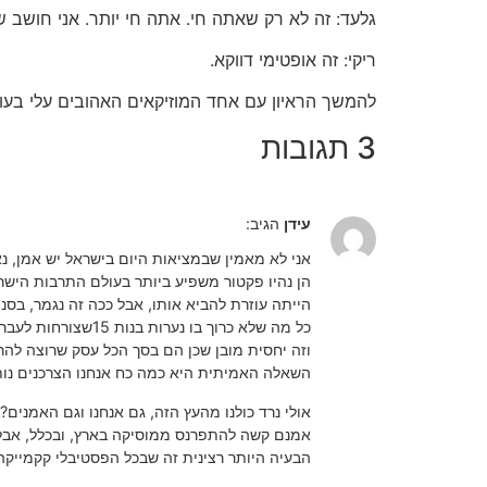
גלעד: ‫זה לא רק שאתה חי. אתה חי יותר. אני חושב ‬
ריקי: ‫זה אופטימי דווקא‬.
להמשך הראיון עם אחד המוזיקאים האהובים עלי בעולם 
3 תגובות
עידן
הגיב:
אני לא מאמין שבמציאות היום בישראל יש אמן, נ
הן נהיו פקטור משפיע ביותר בעולם התרבות הישרא
הייתה עוזרת להביא אותו, אבל ככה זה נגמר, בסנו
כל מה שלא כרוך בו נערות בנות 15שצורחות לעבר הבמה, לא מעניין את הסלולריות.
וזה יחסית מובן שכן הם בסך הכל עסק שרוצה להרו
השאלה האמיתית היא כמה כח אנחנו הצרכנים נות
אולי נרד כולנו מהעץ הזה, גם אנחנו וגם האמנים?
אמנם קשה להתפרנס ממוסיקה בארץ, ובכלל, אבל 
הבעיה היותר רצינית זה שבכל הפסטיבלי קקמייק