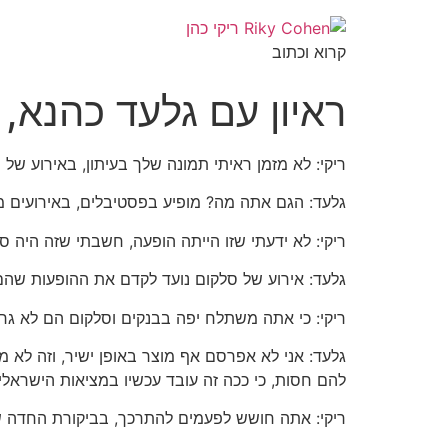
קרוא וכתוב
ראיון עם גלעד כהנא, 
ריקי: ‫לא מזמן ראיתי תמונה שלך בעיתון, באירוע ש‬
גלעד: ‫הגם אתה מה? מופיע בפסטיבלים, באירועים מ‬
ריקי: ‫לא ידעתי שזו הייתה הופעה‬, חשבתי שזה היה ‬
גלעד: ‫אירוע של סלקום נועד לקדם את ההופעות שהם ‬
ריקי: ‫כי אתה משתלח יפה בבנקים וסלקום הם לא גר‬
גלעד: ‫אני לא אפרסם אף מוצר באופן ישיר, וזה לא 
להם חסות, כי ככה זה עובד עכשיו במציאות הישראלי‬
ריקי: ‫אתה חושש לפעמים להתרכך, בביקורת החדה ש‬