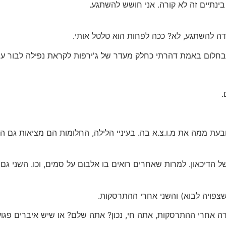
ינתיים זה לא קורה. אני חושש להשתגע.
רדה להשתגע, לא? ככה לפחות הוא טלטל אותי.
 בחלום באמת דהרתי כחלק מעדר של ג'ירפות לקראת נפילה לבור ענ
.
בעת ממה את מ.ו.צ.א בה. בעיניי הלילה, החלומות הם מציאות גם היא
 של הדיכאון. למרות שאחרים רואים בו אלבום על סמים, וכו. השני ג
שצפויה לבוא) והשני אחרי ההתרסקות.
ה קורה אחרי ההתרסקות, אתה חי, נכון? אתה שלם? או שיש איברים פגו