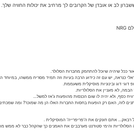
ששברון לב או אובדן של הקרובים לך מרחיב את יכולות החוויה שלך. 
NRG
אור ככל שיהיה שיוכל להתחמק מחברות הסלולר.
לי כנראה, יש עם זה כידוע הרבה בעיות וזה תמיד מסריח ממשהו, במיוחד הסי
פ דוגי דוג ובינוניות מוסיקלית משעממת.
ויח כסף, ולא יהיה לו שום הכנסות מהופעות ג'אז למשל…
נים לזה, האם רק הופעות בחסות החברות האלו הן מה שמוכר? ומה שמכתיב
רבאק… אתם חונקים את ה'פריפרייה' המוסיקלית .
ה הסלולריות והימי סטודנט מערבבים את האמנים כך שהקהל כבר לא ממש מת