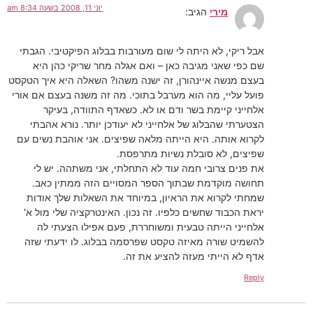
יוני 11, 2008 בשעה 8:34 am
מירי
הגיב:
אבל ריקי, לא היתה לי שום מעורבות בבלוג הפיקטיבי. הגבתי
שם כפי שאני מגיבה כאן – ואם אגלה מחר שריקי כהן היא
בעצם מנשה איינהורן, זה ישנה משהו? השאלה היא איך הטקסט
פועל עליי, מה הוא מערבל בתוכי. מה זה משנה בעצם אם אורי
אלחייני קיימת בשר ודם או לא. כשאדף התוודה, בעיקר
הצטערתי שהבלוג של אלחייני לא יעודכן יותר. נורא אהבתי
לקרוא אותה. היא הייתה מלאה שפיצים. אני אוהבת נשים עם
שפיצים, לא סובלת נשיות מתרפסת.
את פנים צרובי חמה עוד לא התחלתי, אני משתהה. יש לי
תחושה מוקדמת שבתוך הספר המסויים הזה ממתין כאב.
שמחתי לקרוא את הראיון, במיוחד את השאלות שלך אודות
יראת הכבוד שחשים כלפיו. זה נכון. האינטרקציה שלי מול א'
אלחייני הייתה טבעית ומשוחררת, פעם אפילו הצעתי לה
להשמיט שורה מאיזה טקסט שפרסמה בבלוג. לו ידעתי שזה
אדף לא הייתי מעזה להציע את זה.
Reply