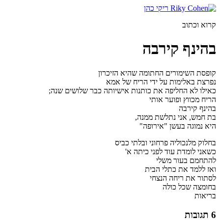
דלג
לתוכן
קרוא וכתוב
בהינף קירבה
קופסת השימורים החתומה שהיא הזיכרון
נפרצת באלימות על ידי הריח של אמא
כאילו לא החליפה את כותנות אישיותה כבר שלושים שנה;
הריח מכווץ ופוער אותי
בהינף קירבה
בת חמש, אני נתלשת ממנה,
היא נמוגה בעשן "אירופה"
בחלוק מלנכוליה פרחוני ובלתי כביס
כשאני לומדת עוד לפני כיתה א'
להתחמם בעור משלי
ואז ללמד את כתלי הבית
לסתור את ריחה הנצחי
בחומצה שכל כולה
בריאות
6 תגובות