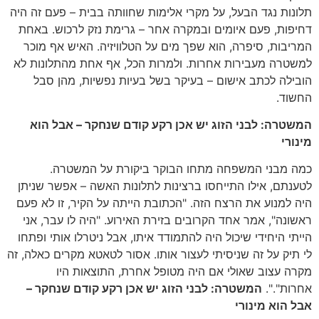
תלונות נגד הבעל, על מקרי אלימות שחוותה בבית – פעם זה היה
דחיפות, פעם איומים ובמקרה אחר – גרימת נזק לרכוש. באחת
המריבות, סיפרה, הוא שפך מים על הטלוויזיה. האיש אף מוכר
למשטרה מעבירות אחרות. ולמרות הכל, אף אחת מהתלונות לא
הובילה לכתב אישום – בעיקר בשל בעיות נפשיות, מהן סבל
החשוד.
המשטרה: לבני הזוג יש אכן רקע קודם שנחקר – אבל הוא
מינורי
כמה מבני המשפחה מתחו הבוקר ביקורת על המשטרה.
לטענתם, אילו התייחסו ברצינות לתלונות האשה – אפשר שניתן
היה למנוע את הרצח הזה. "הכתובת הייתה על הקיר, זו לא פעם
ראשונה", אמר אחד הקרובים בזירת האירוע. "היה לו עבר, אני
הייתי היחידי שיכול היה להתמודד איתו, אבל ניטרלו אותי ופתחו
לי תיק על זה שניסיתי לעצור אותו. אסור לטאטא מקרים כאלה, זה
מקרה עצוב שאולי אם היה מטופל אחרת, התוצאות היו
אחרות".".
המשטרה: לבני הזוג יש אכן רקע קודם שנחקר –
אבל הוא מינורי