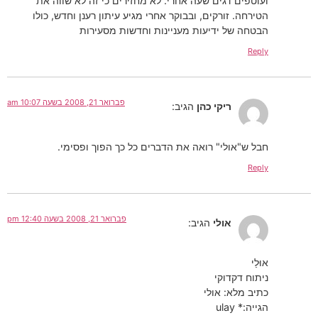
ועוטפים דגים שעה אחרי. לא מחזירים כי זה לא שווה את
הטירחה. זורקים, ובבוקר אחרי מגיע עיתון רענן וחדש, כולו
הבטחה של ידיעות מעניינות וחדשות מסעירות
Reply
פברואר 21, 2008 בשעה 10:07 am
ריקי כהן
הגיב:
חבל ש"אולי" רואה את הדברים כל כך הפוך ופסימי.
Reply
פברואר 21, 2008 בשעה 12:40 pm
אולי
הגיב:
אוּלַי
ניתוח דקדוקי
כתיב מלא: אולי
הגייה:* ulay