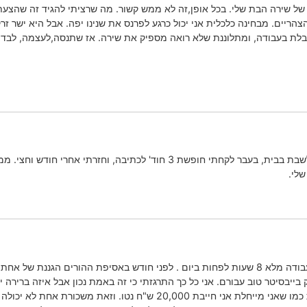
של שירה הבת שלי. בכל אופן,זה לא ממש קשור. מה שרציתי להגיד זה שהצעת
הריים. מבחינה כלכלית אני יכול כרגע לפרנס את שנינו יפה. אבל היא ישר ז
בלת בעבודה, ומתלוננת שלא רואה מספיק את שירה. אז שתנסה,לעצמה, לבדוק
ה, וחזרתי אחרי חודש וחצי. ממש ירדתי מהפסים מלשבת בבית.
שלי.
ילדות אמרה משפט כזה מעצבן
בייבסיטר טוב עבורם. אני כל כך התרגזתי כי זה באמת נכון אבל איזה ברירה י
הזדמנויות למצות את עצמי, לגדל 2 ילדות ולחיות כמו שאני מייחלת אני 