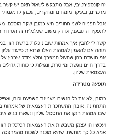
זה קונספירטיבי, אבל מתבקש לשאול האם יש קשר בין
מרכזיים, ובעיקר מומחים ומחקרים, שבהן קו מגמתי 
אבל הפנייה לשני ההורים היא כמובן שקר מוסכם, 
לתפקיד התובעני, ולו רק משום שכלכלית זה הסידור היו
קשה לי להבין איך אמהות שוב נופלות ברשת הזו, במ
תוהה אם להאמין לאמהות האלו שרואות כייעוד עליון בילוי של 24 שעות עם הפעוטות, כי בחדרי חדרים רבות מהן מודות שגם הרבה פחות מזה י
אני חושדת בהן שהעול המפרך והלא צודק שרבץ על כת
בדרך חיים נוגשת ומייסרת, ונגזלות כי כוחות גדולי
העצמאית שלהן.
תופעה מטרידה
כמובן, לא את כל הנשים מעניינת השפעה וכוח, ואפיל
התחתונה. אובדן ההשתכרות העצמאית של אמהות בעיד
שבו אמהות חנקו את התסכול שלהן ונשארו בנישואים
ועכשיו הן עצמן משבשות את העצמאות הכלכלית הזו, 
אמא כל כך מותשת, שהיא מוכנה לשכוח מהמהפכה הפמ