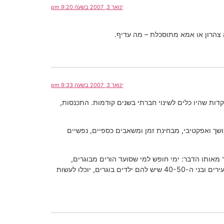
ינואר 3, 2007 בשעה 9:20 pm
ה צהרון או אמא מתוסכלת – מה עדיף.
ינואר 3, 2007 בשעה 9:33 pm
דות שהיו כלים לשינוי חברתי בשנים קודמות. התכנסות,
שך ואפקטיבי, מבחינת זמן ומשאבים כספיים, נפשיים
 מאותו הדבר: ימי חופש למי שסועד הורים מבוגרים,
חופשת לידה לגברים (במקביל ולא במקום לחופשת האם), אפשרות לעבור לחצי משרה עד שהילד מגיע לגיל מסוים וכדומה. הצעירים ובני ה-40-50 שיש להם ילדים בוגרים, יוכלו לעשות