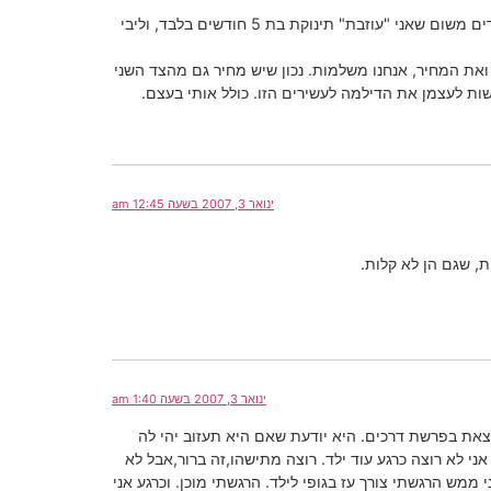
ושותפה לה. גם אני רוצה לראות את ילדיי וגם לי לא מתאים לחזור בשש בערב מהעבודה. יתרה מזו, חזרתי לעבודה מלווה בייסורים משום שאני "עוזבת" תינוקת בת 5 חודשים בלבד, וליבי
את המחיר, אנחנו משלמות. נכון שיש מחיר גם מהצד השני
שות לעצמן את הדילמה לעשירים הזו. כולל אותי בעצם.
ינואר 3, 2007 בשעה 12:45 am
ינואר 3, 2007 בשעה 1:40 am
מצאת בפרשת דרכים. היא יודעת שאם היא תעזוב יהי לה
ני לא רוצה כרגע עוד ילד. רוצה מתישהו,זה ברור,אבל לא
ממש הרגשתי צורך עז בגופי לילד. הרגשתי מוכן. וכרגע אני