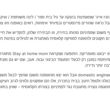
יו אייג' שמאמינות בהנקה עד גיל בית ספר / לינה משותפת / ועיקר
 נראה שהורים מיינסטרים ובמיוחד אימהות, רואים באופנה הזו צו די
משום שפמיניזם מהותו בחירה, וזו הבחירה שלהן, להקדיש את חייהן ל
ם הקטנים ולהאזנה למוזיקה קלאסית מאתגרת או לטיולים בפינות חי.
כמו הרבה דברים משוני
ה יותר נדירה.
עוד הם מספרים בויקי שבעבר נקרא התפקיד הזה, domestic engineer אבל הוא יצ
 ולטפל היטב בבית בהכרח, אלו הם אפקטים נלווים לג'וב העיקרי ש
מגמה נוצרה מתגובת נגד לפמיניזם בצורתו הקלאסית – שוויון בתא