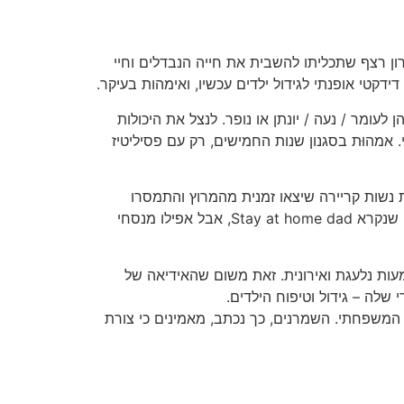
ון רצף שתכליתו להשבית את חייה הנבדלים וחיי
דקטי אופנתי לגידול ילדים עכשיו, ואימהות בעיקר.
עומר / נעה / יונתן או נופר. לנצל את היכולות
 אמהוּת בסגנון שנות החמישים, רק עם פסיליטיז
ם, גם את האופנה החדשה הזו ייבאנו מאמריקה. התופעה שנקראת Stay at home mom מתארת נשות קריירה שיצאו זמנית מהמרוץ והתמסרו
לגידול הילדים, בשל אידיאלים חינוכיים והוריים, והיא מיוחסת כמובן רק לבעלי המעמד הבינוני גבוה. אגב, שם יש גם מונח שנקרא Stay at home dad, אבל אפילו מנסחי
א מהאופנה משום שהפך לבעל משמעות נלעגת ואירונית. זאת משום שהאידיאה של
לה – גידול וטיפוח הילדים.
 המשפחתי. השמרנים, כך נכתב, מאמינים כי צורת