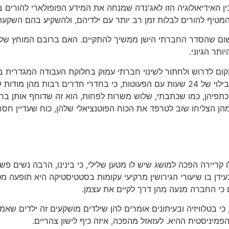
 האידיאולוגיה הזו לאג'נדה שמנחה את המידע הפופולארי להורים ב
המטיף להורים לבלות זמן רב יותר עם ילדיהם, ולהשקיע בהם השקעה
משום שהסדר החברתי הישן ממשיך להתקיים. האם ברובם המוחץ של
תר הגיוני.
קום לדרוש ולחתור לשינוי חברתי עמוק בחלוקת העבודה המגדרית בבי
כול להיות משעמם נורא.
פיהן, כמו שכתבתי, שלוש משרות לפחות, הוא זה שדוחף אותן בחזר
ם מהן הצליחו שוב לטרפד את הכוח הפוטנציאלי שלהן, כוח שעדיין 
ו קריירה הפכה למושג שיש לו מטען שלילי, כי בינינו, הרבה נשים 
ן בו שיעורי הגירושין מרקיעי עקומות בסטטיסטיקה היא תופעה מט
 כי החברה מנעה מהן דרך לקיים את עצמן.
כי בטלוויזיה ובעיתונים אומרים להן שילדים מושקעים זה ילדים שא
יניסטית ההיא. לעזאזל מהפכה, איזה כיף לישון צהריים.