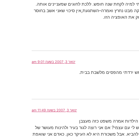
י למיה לקחת שנה חופש. ללכת לחוגים שמעניינים אותה.
רקה מבט נחרץ ואמרה–השתגעת,אין סיכוי שאני אשב בחוסר
 את האופציה הזו.
ינואר 3, 2007 בשעה 9:01 am
ינואר 3, 2007 בשעה 11:49 am
ש לי עם עצמי? אם אני רוצה לגור בעיר ולהינות מעושר של
חייבת 20,000 ש"ח נטו. וזאת משכורת אחת לא יכולה להביא. אבל משכורת היא לא העיקר כאן. כאדם אני שואפת