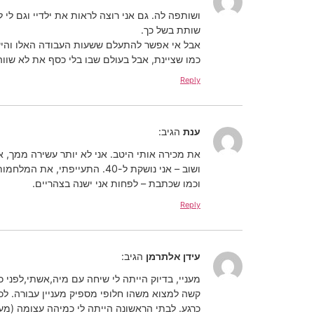
שותת בשל כך.
אבל אי אפשר להתעלם ששעות העבודה האלו והיעד
כמו שציינת, אבל בעולם שבו בלי כסף את לא שווה
Reply
ענת
הגיב:
את מכירה אותי היטב. אני לא יותר עשירה ממך, אנ
ושוב – אני נושקת ל-40. התעייפתי, את המלחמות אני אשאיר כבר לדור הבא. כרגע אני מעדיפה להלחם בשעות המתות שבהורות, שגם הן לא קלות.
וכמו שכתבת – לפחות אני ישנה בצהריים.
Reply
עידן אלתרמן
הגיב:
מעניי, בדיוק הייתה לי שיחה עם מיה,אשתי,לפני 
קשה למצוא משהו חלופי מספיק מעניין עבורה. לכן 
כרגע. לבתי הראשונה הייתה לי כמיהה עצומה (מעני