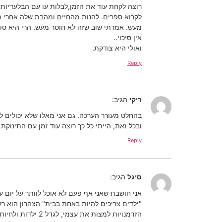
רוצה לקחת עוד את הזמן,לבלות עו עם הבלעדיות 
לקרוא ספרים. להנות מהחיים ומהבת שלה אחרי הצ
מעש. אמרתי שוב שזה לא חוסר מעש. הרי היא סו
אין סיכוי..
ואולי היא צודקת.
Reply
ריקי
הגיב:
בהחלט מעורר הערכה. גם אני מאלו שלא יכולים לשבת בבית, בעבר לקחתי חופשת 3 חוד' לכתיב
ובכל זאת, הייתי כל כך רוצה עוד זמן עם התינוקת 
Reply
סיגל
הגיב:
אני חושבת שאני אף פעם לא אוכל לוותר על יום עבודה מלא 8 שעות לפחות ביום . לפני חודש באסיפת ההורים הגננת של אחת ה
"ילדים צריכים להיות באחת בבית" הצהרון הוא רק 