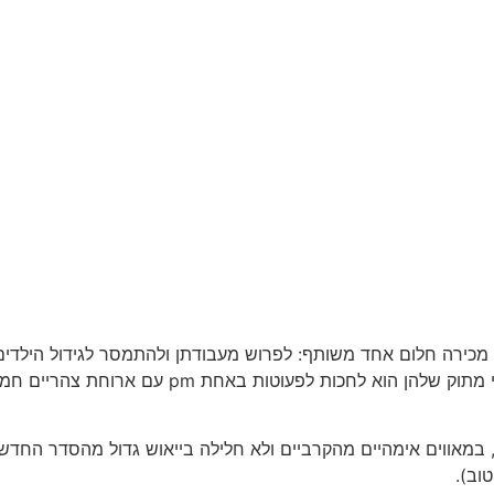
מכירה חלום אחד משותף: לפרוש מעבודתן ולהתמסר לגידול הילדים ב
למעמד שיש להן בשוק העבודה ובקריירה, החלום הכי מת
במאווים אימהיים מהקרביים ולא חלילה בייאוש גדול מהסדר החדש 
וב).