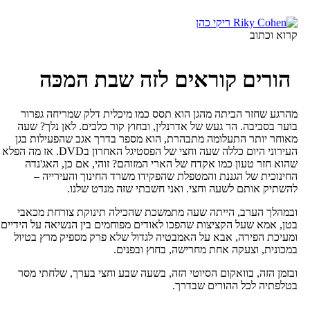
כן
רוא וכתוב
הורים קוראים לזה שבת המכּה
הרגע שחזר הביתה מהגן הוא תסס כמו מיכלית דלק שמריחה גפרור
וער בסביבה. הר געש של אדרנלין, ובחוץ קור כלבים. לאן נלך? שעה
אוחר יותר התעלומה מתבהרת, הוא מספר בדרך אגב שהפעילות בגן
העירוני היום כללה שעה וחצי של הפסטיגל האחרון בDVD. אז מה הפלא
הוא חזר טעון כמו אקדח של הארי המזוהם? זוהי, אם כן, האג'נדה
חינוכית של הגננת והמטפלת שהפקידו משרד החינוך והעירייה –
השתיק אותם לשעה וחצי. ואני חשבתי שזה מנדט שלנו.
במהלך הערב, הייתה שעה מתמשכת שהכילה תינוקת צורחת מכאבי
טן, אמא שעל הקציצות שהפכו לאודים מפוחמים בין הנשיאה על הידיים
מעיכת הפירה, אבא על האמבטיה לגדול שלא פרק מספיק מרץ בטיול
מכונית, וצעקה אחת מחרישה, בחוץ ובפנים.
בזמן הזה, בוואקום הסיוטי הזה, בשעה שבע וחצי בערך, שלחתי מסר
טלפתיה לכל ההורים שבדרך.