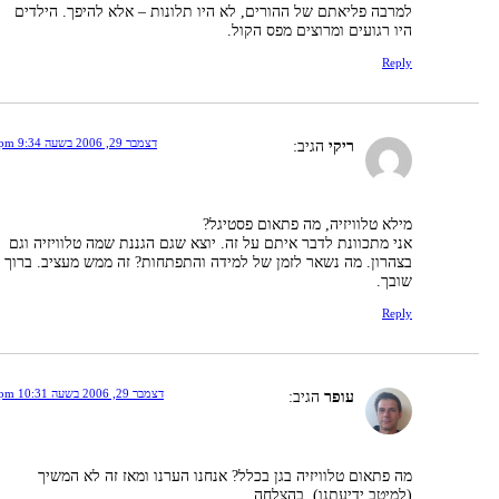
למרבה פליאתם של ההורים, לא היו תלונות – אלא להיפך. הילדים
היו רגועים ומרוצים מפס הקול.
Reply
דצמבר 29, 2006 בשעה 9:34 pm
ריקי
הגיב:
מילא טלוויזיה, מה פתאום פסטיגל?
אני מתכוונת לדבר איתם על זה. יוצא שגם הגננת שמה טלוויזיה וגם
בצהרון. מה נשאר לזמן של למידה והתפתחות? זה ממש מעציב. ברוך
שובך.
Reply
דצמבר 29, 2006 בשעה 10:31 pm
עופר
הגיב:
מה פתאום טלוויזיה בגן בכלל? אנחנו הערנו ומאז זה לא המשיך
(למיטב ידיעתנו). בהצלחה