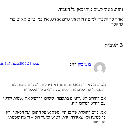
הנה, באתי לשים אותו כאן על העמוד.
חר כך הלכתי למיטה וקראתי טיים אאוט. אין כמו טיים אאוט כדי
היזכר.
ובות
דצמבר 29, 2006 בשעה 9:17 pm
בועז כהן
הגיב:
משום מה מורות מטפלות וגננות מתייחסות למיני תועיבות כגון
הפסטיגל או "קטנטנות" כסוג של בייבי סיטר אלקטרוני.
אם ההורים לא נלחמים בתופעה, ימשיכו להרעיל את נשמות ילדינו
עם החרא המרוכז הזה.
אני, ביום ההולדת של בנותיי, משתלט על התוכן ועל הסאונד. לא
כריסטינה ולא שאקירה. קית' ג'ארט וסיגור רוס – זה מה ששמתי
לפעוטות.