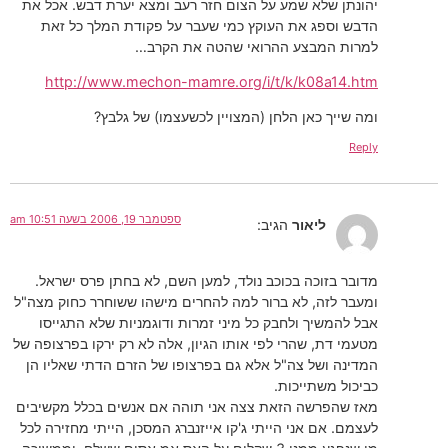
יהונתן שלא שמע על הצום חזר רעב ומצא יערת דבש. אכל את
הדבש וספג את העוקץ כמי שעבר על פקודת המלך כל זאת
למרות המבצע ההרואי שהטה את הקרב…
http://www.mechon-mamre.org/i/t/k/k08a14.htm
ומה שייך כאן הלחן (המצויין לכשעצמו) של גלבץ?
Reply
ספטמבר 19, 2006 בשעה 10:51 am
ליאור
הגיב:
מדובר בזוכה בכוכב נולד, למען השם, לא בחתן פרס ישראל.
ומעבר לזה, לא ברור למה להחרים מישהו ששוחרר כחוק מצה"ל
אבל להמשיך ולחבק כל מיני זמרות ודוגמניות שלא התגייסו
מטעמי דת, שהרי לפי אותו הגיון, אלה לא רק ירקו בפרצופה של
המדינה ושל צה"ל אלא גם בפרצופו של הזרם הדתי שאליו הן
כביכול משתייכות.
מאז שהפרשה הזאת צצה אני תוהה אם אנשים בכלל מקשיבים
לעצמם. אם אני הייתי ג'קו אייזנברג המסכן, הייתי מחזירה לכל