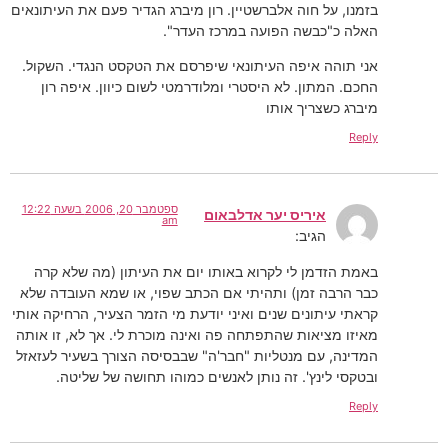
בזמנו, על חוה אלברשטיין. רון מיברג הגדיר פעם את העיתונאים
האלה כ"כבשה הפועה במרכז העדר".
אני תוהה איפה העיתונאי שיפרסם את הטקסט הנגדי. השקול.
החכם. המתון. לא היסטרי ומלודרמטי לשום כיוון. איפה רון
מיברג כשצריך אותו
Reply
ספטמבר 20, 2006 בשעה 12:22
איריס יער אדלבאום
am
הגיב:
באמת הזדמן לי לקרוא באותו יום את העיתון (מה שלא קרה
כבר הרבה זמן) ותהיתי אם הכתב שפוי, או שמא העובדה שלא
קראתי עיתונים שנים ואיני יודעת מי הזמר הצעיר, הרחיקה אותי
מאיזו מציאות שהתפתחה פה ואינה מוכרת לי. אך לא, זו אותה
המדינה, עם מנטליות "חבר'ה" שבבסיסה הצורך בשעיר לעזאזל
ובטקסי לינץ'. זה נותן לאנשים כמוהו תחושה של שליטה.
Reply