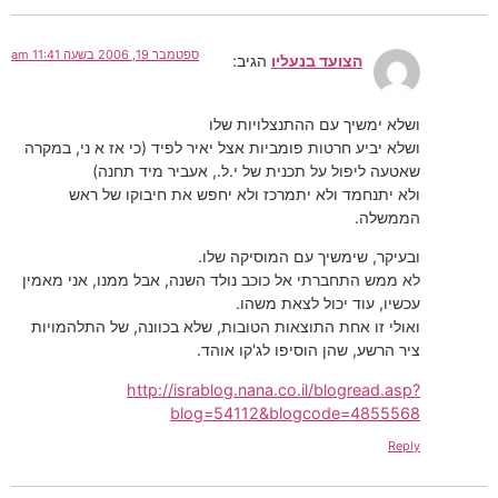
ספטמבר 19, 2006 בשעה 11:41 am
הצועד בנעליו
הגיב:
ושלא ימשיך עם ההתנצלויות שלו
ושלא יביע חרטות פומביות אצל יאיר לפיד (כי אז א ני, במקרה
שאטעה ליפול על תכנית של י.ל., אעביר מיד תחנה)
ולא יתנחמד ולא יתמרכז ולא יחפש את חיבוקו של ראש
הממשלה.
ובעיקר, שימשיך עם המוסיקה שלו.
לא ממש התחברתי אל כוכב נולד השנה, אבל ממנו, אני מאמין
עכשיו, עוד יכול לצאת משהו.
ואולי זו אחת התוצאות הטובות, שלא בכוונה, של התלהמויות
ציר הרשע, שהן הוסיפו לג'קו אוהד.
http://israblog.nana.co.il/blogread.asp?
blog=54112&blogcode=4855568
Reply