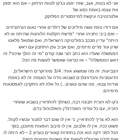
אני לא בטוח, אגב, שזה יפגע בג'קו לטווח הרחוק – אם הוא יסמן
את עצמו באמת כסוג של
אלטרנטיבה עיקשת למיינסטרים המלוקק.
אם דודו טופז עשה מיליונים של דולרים אחרי נאום הצ'חצ'חים
– ואם ביבי נתניהו אחרי "פרשת הקלטת הלוהטת שהיתה או לא
היתה" עדיין מככב בפוליטיקה הישראלית, ואם שמואל פלאטו
שרון עוד מרים מיזמים, ואם אביב גפן התחבק עם ראש
הממשלה שעליו הוא כתב חצי שנה קודם "מי זה הולך שיכור? זה
ראש הממשלה!" – אז כנראה שאפשר לעשות פה הכל.
הצביעות. זה מה שמשגע אותי. 3/4 מהרוקרים הישראלים,
הדוגמניות והכדורגלנים (שבואו נודה על האמת: זה לא באמת
שירות צבאי, מה שהם עושים…) כל אלה לא התקרבו לאפסנאות
מימיהם.
ג'קו לא הוכיח תבונה רבה, כשהלך להתראיין בשבוע שאחרי
הזכיה, עם כל עודפי האנדרנלין והאלכוהול בדם.
הוא לא צריך להתראיין, כי אין לו שום דבר למכור עכשיו לקהל.
פשוט ככה. אין לו אלבום, אין לו סיבוב הופעות מתוכנן, בסך
הכל לפני דקה הוא זכה בתחרות קאוורים בערוץ 2 – לא היתה לו
שום סיבה שבעולם לעשות את השטות והטעות הזאת.