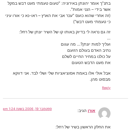
בתנ"ך אומר יהונתן באירוניה: "טעום טעמתי מעט דבש במקל
אשר בידי – הנני אמות".
(זה אחרי שהוא כועס "עכר אבי את הארץ – ראו-נא כי אורו עיני
כי טעמתי מעט דבש")
זה גם נראה לי בדיוק באותו קו של השיר יונתן של רחל:
…
ועליך למות יונתן?… מה עגום
נתיב האדם בעולם הזועם
על כולנו במחיר החיים לשלם
את מעט הדבש הטעום
אבל אולי אלו באמת אסוציאציות שלי ושלי לבד. אני דווקא
מבסוט מהן.
Reply
ספטמבר 19, 2006 בשעה 1:24 pm
אורן
הגיב:
את החלק הראשון בשיר של רחל: