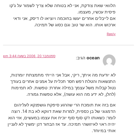
הלוואי שאת צודקת, אני לא בטוחה שלא צריך לשמור על ג'קו
פיסית עכשיו, מעצמו.
אם לייבלים אחרים יעשו בחוכמה ויוציאו לו דיסק, אני ודאי
ארכוש אותו. הוא שר טוב וגם כסוג של תמיכה.
Reply
ספטמבר 20, 2006 בשעה 3:44 pm
ocean
הגיב:
לא יודעת מה איתך, ריקי, אבל אני הייתי מתמצתת יומרנות,
התנשאות והטלת רפש חסר תכלית על אמנים אחרים בעודך
נטול קבלות משל עצמך במילה אחרת: טפשות. לא תמימות
(להלן, לא ידע מה הוא עושה), אלא טפשות גמורה.
אם בזה את תומכת הרי שהרגע סיפקת גושפנקא לעליהום
הדמגוגי של בן כספית, למרות שאת דווקא לא בת 14. רוצה
לומר: כשאותו ז'קו סוף סוף יוכיח את עצמו במעשים, אזי הוא
יהיה ראוי לאיזושהי תמיכה. עד אז הבחור דנן ימשיך לא לעניין
אותי במיוחד.