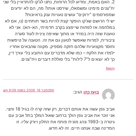
2. האם באמת, ומדוע לכל הרוחות, נתנו לג'קו להתראיין בלי שני
יח"צנים מימינו ומשמאלו, שירסנו אותו? מה, הם לא יודעים
שמפורסמים "ירוקים" עושים טעויות ענק בראיונות?
יש לי הרושם שג'קו הופקר קצת להיות בשר תותחים (נו, אם לא
במלחמה אז לפחות שייפצע בקרב תדמיתי, הא-הא). אני לא
טוענת שזה היה במזיד או מתוך שאיפה צינית לעוד סערה
ציבורית, למרות שאפשר לטעון גם את זה. הטענה על טיפשות
וחוסר מקצועיות שלהם חזקה מספיק. מקווה שהבאים אחריו
ילמדו את הלקח – כמו שלא מדברים עם התובע בלי עורך דין,
כך לא יוצאים ל"7 לילות" בלי סוללת דוברים ויח"צנים.
Reply
ספטמבר 19, 2006 בשעה 9:09 am
בועז כהן
הגיב:
אביב גפן עשה את אותם דברים, רק שזה קרה לו בגיל 18 וחצי.
אני זוכר את אביב גפן הולך ברחוב שאול המלך בתל אביב עם
גיטרה ב-1993 ונהג מונית פותח את החלון ויורק עליו. זו
המדינה שבה אנחנו חיים. זה לא חדש.