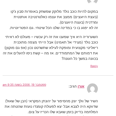
במקום להיות כוכב נולד מלוקק שמשחק באופרות סבון ג'קו
(בעצת היועצים) ממצב את עצמו כאלטרנטיבה אותנטית
ומרדנית (בעצת היועצים).
זה לא יפגע בו כי במדינה שלנו הכל שיטחי. גם הפטריוטיות.
השערוריה היא איך שמענו את זה רק עכשיו – מעולם לא ראיתי
כוכב נולד (מצידי אל תאמינו) אבל הייתי מצפה מתוכנית
ריאליטי מקצועית ומופקת לעילא שתשרטט נכון (אפ גם מוקצן)
את דמותם של המתמודדים. אז מה – קשת ניסו להעלים את זה
בכוונה במשך כל העונה?
Reply
ספטמבר 19, 2006 בשעה 9:35 am
אורן
הגיב:
השיר של וולך יונק מהסיפור על יהונתן המקראי (הבן של שאול)
שדווקא היה לצבא אבל יצא לפעולת קומנדו נועזת שהטתה את
המלחמה בדיוק בזמן שאבא שלו הכריז על צום.