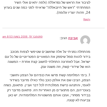
לציבור את הראש של נסראללה (ולפה יתאים אולי השיר
המחתרתי "ראש של חיזבאללה" שראיתי לפני כמה שנים בערוץ
24, וזהות יוצריו עלומה).
Reply
ספטמבר 19, 2006 בשעה 8:53 am
אביבה
הגיב:
מהתחלה נמניתי על אלה שחושבים שטיפשי לצפות מכוכב
בידור להוות סמל שיספק את המאוויים הפטריוטיים של כל עם
ישראל. אבל לאחרונה התחלתי לחשוב קצת אחרת – המשגה
הוא של שידורי קשת, וזה משגה ענק.
1. בימי המלחמה קשת פרשו את כנפיהם על הצפון ותושבי
הצפון, הציבו שם את אולפן כוכב נולד כאילו מדובר בשידור
לאומי, והתנהגו כרשת ממלכתית לכל דבר ועניין. פתאום, כשזה
בעוכריהם, הם מתנערים מן האחריות הזו. פתאום מדובר רק
בבידור מסחרי, ועזבו אותם מהשטויות המלחמתיות. יש כאן
צביעות לא קטנה.