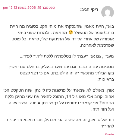
ספטמבר 19, 2006 בשעה 12:13 pm
ריקי
הגיב:
בועז, היית מאמין שהעסקתי את מוחי הקט בסוגיה מה היית
כותב/אומר על הנושא?
מחמאה . ולמרות שאני בימי
אופוריה של אחרי הלידה של התינוקת שלי, קראתי כל פוסט
שפרסמת לאחרונה.
מעניין, גם אני ייעצתי לו בטלפתיה ללכת ליאיר לפיד…
מסכימה עם התגובה וגם עם צועד בנעליו, בהחלט אם ימשיך
בקו הבלתי מתפשר זה יהיה לטובתו, אם כי רצוי לצטט
בראיונות.
אורן, מעולם לא שמעתי על פרשנות כזו ליונתן, שזה הטקסט הכי
אהוב וקרוב אלי מאז גיל 14, התוכל להאיר את עיני מהיכן נלקח
הניתוח? אני קראתי ניתוחים על כך שיונתן = יונה. השיר עליה
ועל חוויותיה.
דוד שליט, אכן, זה מה שהיה הכי מבהיל, חברת צבא פוריטנית
להחריד.
Reply