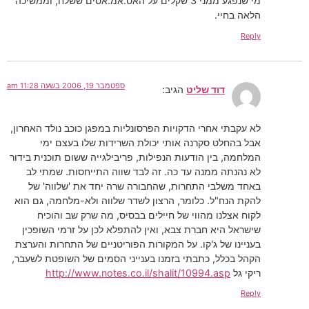
מי שנפגע ממני 3 שקלים על האס.אמ.אסים ששלח, וממשיכה
הלאה בחיי.
Reply
ספטמבר 19, 2006 בשעה 11:28 am
דוד שליט
הגיב:
לא עקבתי אחרי הדקויות הפרסונליות במפגן כוכב נולד האחרון,
אבל בהחלט סקרנה אותי יכולת השרידות שלו בעצם ימי
המלחמה, בין הודעות הנפילות, פריבילגייה ששום תוכנית בידור
לא נהנתה ממנה עד כה. זה לבד שווה התייחסות. שמתי לב
באחד משלבי התחרות, שהחבורה שרה יחד את 'שלווה' של
להקת הנח"ל. כלומר, הרצון לשדר שלווה ולא-מלחמה, גם הוא
לקוח אצלנו מהווי של חיילים בבסיס, מה שרק שב והוכיח
שישראל היא חברת צבא, ואין להתפלא לכן על זרמי השופכין
בעניינו של ג'קו. על המקורות הפוריטניים של התחרות והערצת
הקהל בכלל, כתבתי בזמנו בענייני הסמים של השופטת לשעבר,
ריקי גל
http://www.notes.co.il/shalit/10994.asp
Reply