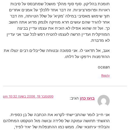
תומכת בהליקון. סוף סוף מהלך מושכל שמתבסס על סיבות
ראויות ופרופורציוניות. זה דבר אחד ללכלך על אמנים אחרים
תוך שימוש מאסיבי במילה 'מקיא' על שלל הטיותה, וזה דבר
אחר להגיד שהם עושים חרא מוזיקה ולנמק מדוע אתה חושב
כך. ועל זה שהוא אפילו לא הוכיח את עצמו עדיין בביצה
המוזיקלית ועדיין הרשה לעצמו להטיח רפש לכל עבר אני עדיין
לא מדברת.
אגב, אל תדאגי לו. אני סמוכה ובטוחה שלייבלים רבים ינצלו את
ההזדמנות וידפקו על דלתו.
ocean
Reply
ספטמבר 19, 2006 בשעה 10:32 pm
בועז כהן
הגיב:
אני חייב לומר שהתביישתי לקרוא את הכתבה של בן כספית.
הרגשתי תחושה עמוקה של סלידה ובושה מול הטקסט המתלהם
והבלתי עיתונאי שלו. ממש כמו ההתנפלות של יאיר לפיד,