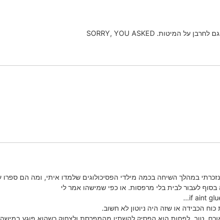
המיטות. SORRY, YOU ASKED
נזכרתי במהלך השיחה בכמה מילדי הפסיכולוגים שלמדו איתי, ומה הם ספרו 
בסוף לעבור לבית בלי מרפסות. או כפי שמישהו אמר לי
if aint gl
וח הכבידה או שזה היה ניוטון לא חשוב.
אורח. טוב, לפחות הוא הפסיק להשתין מהמפרסת ולצחוק כשהוא פוגע במיש