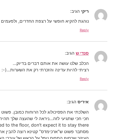
ריקי
הגיב:
נוהגת להקיא חופשי על רצפת החדרים, ולפעמים גם לחרבן על 
Reply
סנדי ש
הגיב:
הכלב שלנו עושה את אותם דברים בדיוק…
רציתי להיות עדינה והזכרתי רק את השערות…(-:
Reply
איריס
הגיב:
השלכתי את הפסיכולוג לכל הרוחות כמובן. פשוט 
חכי חכי שתגיעי לזה…ניראה לי שהעצה שלך תהיה 
ued to the floor, don't expect it to stay there…
מסתבר פשוט ש"ארכימדס" קטינא רוצה להבין את כ
העיקר שבסוף התפוח נופל על הראש של עוברי ה