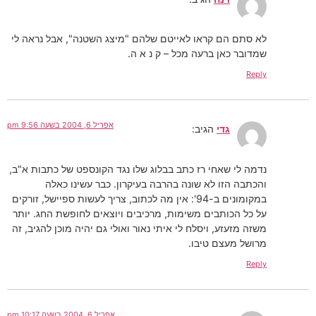
לא סתם הם קראו לאייטם שלהם "מיצג השטנה", אבל נראה לי
שמדובר כאן ברעה מכל – ק נ א ה.
Reply
אפריל 6, 2004 בשעה 9:56 pm
גדי
הגיב:
נדמה לי שאחי רז כתב בבלוג שלו נגד הקונספט של כתבות א"ב,
והכתבה הזו לא שונה בהרבה בעיקרון. כבר עשינו כאלה
במקומונים ב-94': אין מה לכתוב, צריך לעשות ספיישל, זורקים
על כל הכותבים משימות, מרכיבים ויוצאים לחופשת החג. יותר
משזה מזעזע, ויסלח לי איתי נאור ואולי גם יהיה מוכן להגיב, זה
מרושל מעצם טיבו.
Reply
אפריל 6, 2004 בשעה 10:17 pm