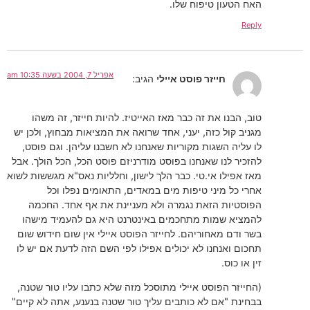
האח הטעון טיפוח שלו.
Reply
אפריל 7, 2004 בשעה 10:35 am
חייזר פוסט איילי
הגיב:
טוב, הבנו את זה כבר מאז האייטיז. להיות חייזר, זה משהו
מגניב קול כזה, יעני, אחד שרואה את המציאות מבחוץ, ולכן יש
לו עליה השגות מקוריות שאנחנו לא חשבנו עליהן. וגם פוסט,
להזכיר לנו שאנחנו בפוסט מודרניזם פוסט הכל, הכל הולך. אבל
מאז אפילו אי.טי. כבר הלך לישון, וחלליות נאס"א מגששות לשוא
אחרי כל מיני טיפות מים במאדים, התאומים נפלו וכל
הפוסטיות הזאת נגמרה ולא מעניינת את אף אחד. החכמה
להמציא שמות מתחכמים באינטרנט היא גם להעמיד מישהו
בשר ודם מאחוריהם. לחייזר הפוסט איילי אין שום חידוש שום
תחכום ואנחנו לא יכולים אפילו לפי השם הזה לדעת אם יש לו
זין או כוס.
(החייזר הפוסט איילי מתוסכל מזה שלא כתבו עליו טור שטנה,
בבחינת "אם לא כותבים עליך טור שטנה בנענע, אתה לא קיים"