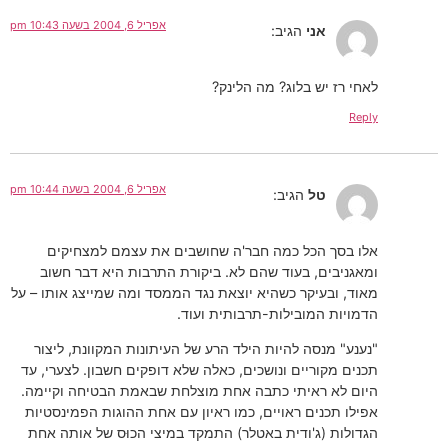
אפריל 6, 2004 בשעה 10:43 pm
אני
הגיב:
לאחי רז יש בלוג? מה הלינק?
Reply
אפריל 6, 2004 בשעה 10:44 pm
טל
הגיב:
אלו בסך הכל כמה חבר'ה שחושבים את עצמם למצחיקים
ומאגניבים, בעוד שהם לא. ביקורת התרבות היא דבר חשוב
מאוד, ובעיקר כשהיא יוצאת נגד הממסד ומה שמייצג אותו – על
הדמויות המובילות-תרבותית ועוד.
"נענע" מנסה להיות הילד הרע של העיתונות המקוונת, ליצור
תכנים מקוריים ונושכים, כאלה שלא דופקים חשבון. לצערי, עד
היום לא ראיתי כתבה אחת מוצלחת שבאמת הבטיחה וקיימה.
אפילו תכנים ראויים, כמו ראיון עם אחת ההוגות הפמינסטיות
הגדולות (ג'ודית באטלר) התמקד במיצי הכוּס של אותה אחת