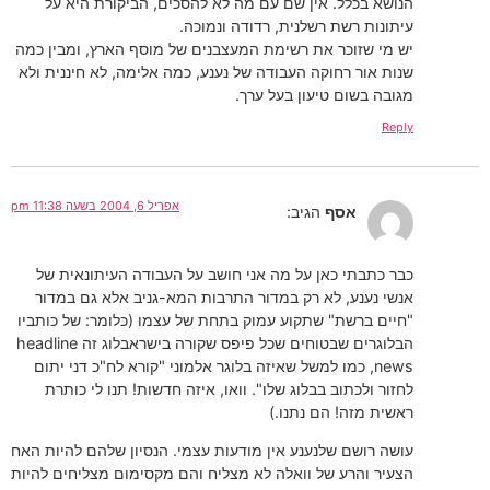
הנושא בכלל. אין שם עם מה לא להסכים, הביקורת היא על
עיתונות רשת רשלנית, רדודה ונמוכה.
יש מי שזוכר את רשימת המעצבנים של מוסף הארץ, ומבין כמה
שנות אור רחוקה העבודה של נענע, כמה אלימה, לא חיננית ולא
מגובה בשום טיעון בעל ערך.
Reply
אפריל 6, 2004 בשעה 11:38 pm
אסף
הגיב:
כבר כתבתי כאן על מה אני חושב על העבודה העיתונאית של
אנשי נענע, לא רק במדור התרבות המא-גניב אלא גם במדור
"חיים ברשת" שתקוע עמוק בתחת של עצמו (כלומר: של כותביו
הבלוגרים שבטוחים שכל פיפס שקורה בישראבלוג זה headline
news, כמו למשל שאיזה בלוגר אלמוני "קורא לח"כ דני יתום
לחזור ולכתוב בבלוג שלו". וואו, איזה חדשות! תנו לי כותרת
ראשית מזה! הם נתנו.)
עושה רושם שלנענע אין מודעות עצמי. הנסיון שלהם להיות האח
הצעיר והרע של וואלה לא מצליח והם מקסימום מצליחים להיות