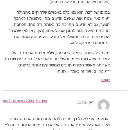
(סליחה על הבוטות, זו לשון הכתבה).
בסופו של דבר, הוא מאוכלס באנשים שרחוקים מהמילה
"עיתונאי" שנות אור, שאינם יודעים מהי עיתונות (ולמרבה
הצער, גם לא יודעים מהי כתיבה נאותה ורהוטה). הכתבה
הנוכחית היא דוגמה לתוכן שבכל עיתון (מקוון או לא) שמכבד
את עצמו היה נגנז ומושלך אל הזבל. בנענע הוא מתפרסם
ומתנוסס כפרוייקט לחג.
מיצג של שטנה, שנאה וצרות עין, שלא מבסס את הגיגיו על
עובדות אלא כעס פנימי וגועלי. זה נראה כאילו הכותבים שם הם
לא יותר מאשר חבורת חנונים שמשחקים אותה בריונים
דיגיטליים. ועל זה נאמר – תנוחו.
Reply
אפריל 6, 2004 בשעה 11:12 pm
ריקי
הגיב:
ואנגלמן, אני לא כל כך מבינה למה אתה תופס את הטיעונים
שלי כהגנה על אותם אנשים שאליהם התייחסו הכותבים. זה לא