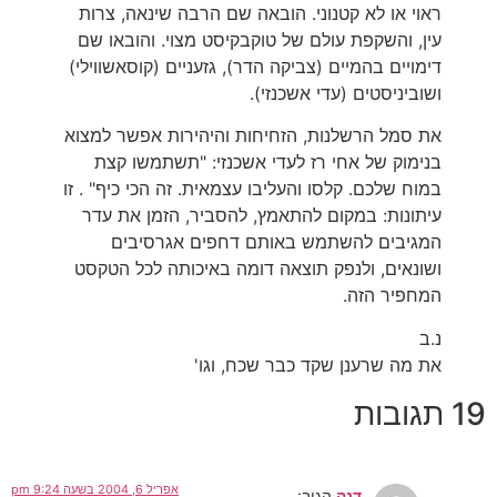
ראוי או לא קטנוני. הובאה שם הרבה שינאה, צרות
עין, והשקפת עולם של טוקבקיסט מצוי. והובאו שם
דימויים בהמיים (צביקה הדר), גזעניים (קוסאשווילי)
ושוביניסטים (עדי אשכנזי).
את סמל הרשלנות, הזחיחות והיהירות אפשר למצוא
בנימוק של אחי רז לעדי אשכנזי: "תשתמשו קצת
במוח שלכם. קלסו והעליבו עצמאית. זה הכי כיף" . זו
עיתונות: במקום להתאמץ, להסביר, הזמן את עדר
המגיבים להשתמש באותם דחפים אגרסיבים
ושונאים, ולנפק תוצאה דומה באיכותה לכל הטקסט
המחפיר הזה.
נ.ב
את מה שרענן שקד כבר שכח, וגו'
19 תגובות
אפריל 6, 2004 בשעה 9:24 pm
דנה
הגיב: