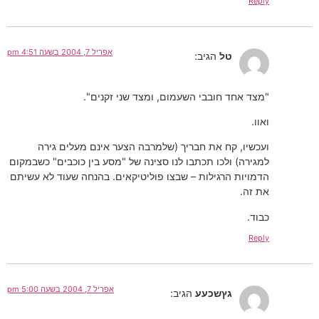
Reply
אפריל 7, 2004 בשעה 4:51 pm
טל
הגיב:
"מצד אחד חובבי השעמום, ומצד שני זקנים".
ואוו.
ועכשיו, קח את חבריך (שלמרבה הצער אינם מעלים גירה
למגירה) ולכו תכתבו לנו סצינה של "מסע בין כוכבים" כשבמקום
הדמויות הרגילות – שבצו פוליטיקאים. בהנחה שעוד לא עשיתם
את זה.
כבוד.
Reply
אפריל 7, 2004 בשעה 5:00 pm
גץשכעע
הגיב: