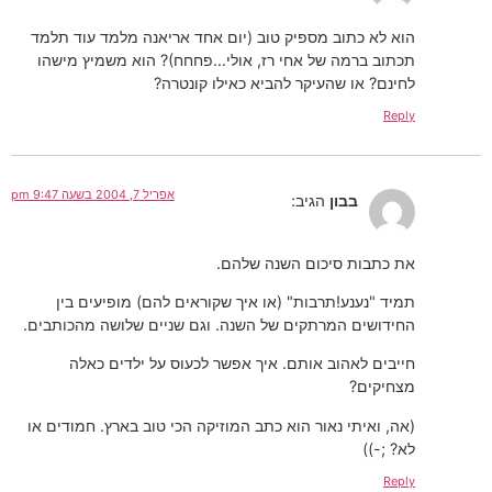
הוא לא כתוב מספיק טוב (יום אחד אריאנה מלמד עוד תלמד
תכתוב ברמה של אחי רז, אולי…פחחח)? הוא משמיץ מישהו
לחינם? או שהעיקר להביא כאילו קונטרה?
Reply
אפריל 7, 2004 בשעה 9:47 pm
בבון
הגיב:
את כתבות סיכום השנה שלהם.
תמיד "נענע!תרבות" (או איך שקוראים להם) מופיעים בין
החידושים המרתקים של השנה. וגם שניים שלושה מהכותבים.
חייבים לאהוב אותם. איך אפשר לכעוס על ילדים כאלה
מצחיקים?
(אה, ואיתי נאור הוא כתב המוזיקה הכי טוב בארץ. חמודים או
לא? ;-))
Reply