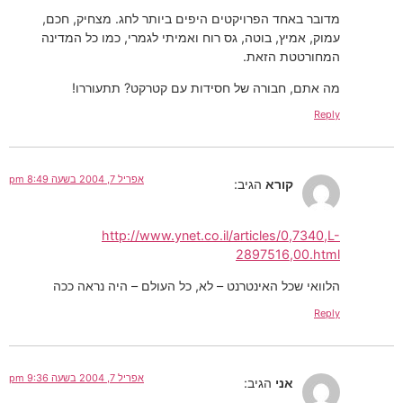
מדובר באחד הפרויקטים היפים ביותר לחג. מצחיק, חכם,
עמוק, אמיץ, בוטה, גס רוח ואמיתי לגמרי, כמו כל המדינה
המחורטטת הזאת.
מה אתם, חבורה של חסידות עם קטרקט? תתעוררו!
Reply
אפריל 7, 2004 בשעה 8:49 pm
קורא
הגיב:
http://www.ynet.co.il/articles/0,7340,L-
2897516,00.html
הלוואי שכל האינטרנט – לא, כל העולם – היה נראה ככה
Reply
אפריל 7, 2004 בשעה 9:36 pm
אני
הגיב: