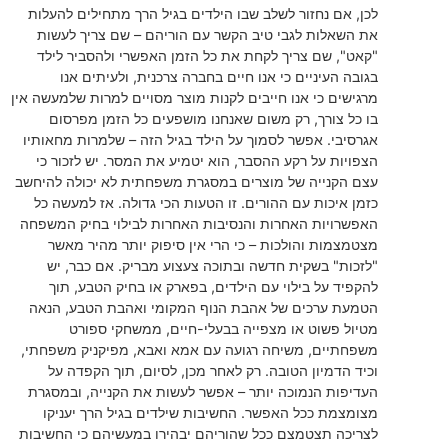
לכן, אם נחזור לשלב שבו הילדים בגיל הרך מתחילים להעלות
את השאלות לגבי טיב הקשר עם הוריהם – שם צריך לעשות
"קאט", שם צריך לקחת את כל הזמן האפשרי ולהסביר לילד
בגובה העיניים כי אנו חיים בחברה צרכנית, ולעיתים אנו
מרגישים כי אנו חייבים לקנות מוצר מסויים למרות שלמעשה אין
בו כל צורך, רק משום שאנחנו מושפעים כל הזמן מפרסום
אגרסיבי. אפשר לסמוך על הילד בגיל הזה – שלמרות מחאותיו
הצפויות על רקע ההסבר, הוא יטמיע את המסר. יש לזכור כי
עצם הקנייה של מוצרים במסגרת משפחתית לא יכולה להיחשב
כזמן איכות עם ההורים. זו הטעות הכי גדולה. אז למעשה כל
האפשרויות האחרות והנסיבות האחרות לבילוי בחיק המשפחה
מצטמצמות והולכות – כי הרי אין סיפוק יותר מהיר מאשר
"לזכות" בשקית חדשה ובתוכה צעצוע מבריק. אם כבר, יש
להקפיד על בילוי עם הילדים, בפארק או בחיק הטבע, תוך
הטמעת ערכים של אהבת הנוף המקומי ואהבת הטבע, הנאה
מטיול פשוט או מצפייה בבעלי-חיים, ממשחקי ספורט
משפחתיים, משיחה רגועה עם אמא ואבא, מפיקניק משפחתי,
וכיד הדמיון הטובה. רק לאחר מכן, לסיום, תוך הקפדה על
העדיפות הנמוכה יותר – אפשר לעשות את הקנייה, ובמסגרת
מצומצמת ככל האפשר. החשיבות שילדים בגיל הרך יעניקו
לצריכה תצטמצם ככל שהוריהם יבהירו במעשיהם כי החשיבות