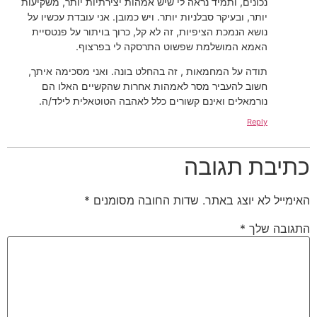
נכונים, ותמיד נראה לי שיש אמהות יצירתיות יותר, משקיעות
יותר, ובעיקר סבלניות יותר. ויש כמובן. אני עובדת עכשיו על
נושא הנמכת הציפיות, זה לא קל, כרוך בויתור על פנטסיית
האמא המושלמת שפשוט התרסקה לי בפרצוף.
תודה על המחמאות , זה בהחלט בונה. ואני מסכימה איתך,
חשוב להעביר מסר לאמהות אחרות שהקשיים האלו הם
נורמאלים ואינם קשורים כלל לאהבה הטוטאלית לילד/ה.
Reply
כתיבת תגובה
האימייל לא יוצג באתר.
שדות החובה מסומנים
*
התגובה שלך
*