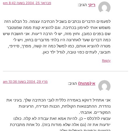
פברואר 25, 2004 בשעה 8:42 pm
ריקי
הגיב:
לפעמים הדברים נכתבים בשביל הכתיבה עצמה. כל הבלוג הזה
משמש אותי לאימון בכתיבה. וגם להוציא קצת ממה שמצטבר
שם בפנים כמובן. וחוץ מזה, יש לי הרבה דיעות. אני חושבת שיש
כמה דברים שעד לאחרונה היו בלתי מדוברים בחוץ, ויש לי
מטרה להוציא אותם, כמו למשל כמה זה קשה, מפרך, סיזיפי,
תובעני, לעתים כפוי טובה, לגדל ילד כאן.
Reply
מרץ 29, 2004 בשעה 10:36 am
אי(מהות)
הגיב:
אני אתחיל דווקא באמירה כללית לגבי הכתיבה שלך. בעיני את
נהדרת. ההתבטאות הקולחת, הכנות הנדירה, הרעיונות
המקוריים. אהבתי.
עכשיו לת'כלס – כן. להיות אמא זאת עבודה לא קלה. כולנו
יודעות את זה (גם אלה שלא מודות בזה). כל אחת מתברכת
בקשיים ובפינות האפלות שלה.