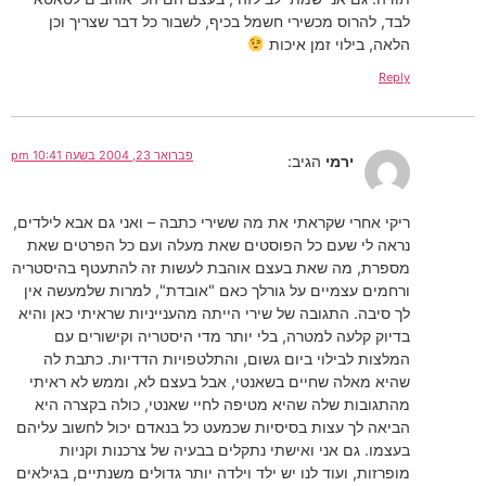
לבד, להרוס מכשירי חשמל בכיף, לשבור כל דבר שצריך וכן
הלאה, בילוי זמן איכות
Reply
פברואר 23, 2004 בשעה 10:41 pm
ירמי
הגיב:
ריקי אחרי שקראתי את מה ששירי כתבה – ואני גם אבא לילדים,
נראה לי שעם כל הפוסטים שאת מעלה ועם כל הפרטים שאת
מספרת, מה שאת בעצם אוהבת לעשות זה להתעטף בהיסטריה
ורחמים עצמיים על גורלך כאם "אובדת", למרות שלמעשה אין
לך סיבה. התגובה של שירי הייתה מהענייניות שראיתי כאן והיא
בדיוק קלעה למטרה, בלי יותר מדי היסטריה וקישורים עם
המלצות לבילוי ביום גשום, והתלטפויות הדדיות. כתבת לה
שהיא מאלה שחיים בשאנטי, אבל בעצם לא, וממש לא ראיתי
מהתגובות שלה שהיא מטיפה לחיי שאנטי, כולה בקצרה היא
הביאה לך עצות בסיסיות שכמעט כל בנאדם יכול לחשוב עליהם
בעצמו. גם אני ואישתי נתקלים בבעיה של צרכנות וקניות
מופרזות, ועוד לנו יש ילד וילדה יותר גדולים משנתיים, בגילאים