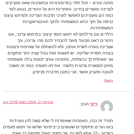
מהנה ונעים – הכל תלוי בפרופורציות ובחשיבות שאנו מעניקים
לצריכה ומוצרים בחיינו. האחריות היא על ההורים, בנוגע לעד
כמה הם מעוניינים לאפשר לערכי תרבות הצריכה ולמיתוג קיצוני
כניסה אל תוך התא המשפחתי ולתוך האינטראקציות
המשפחתיות.
הילדים עם גדילתם לא יחושו חוסר קיצוני במימוש צרכני, אם
ההורים דאגו מבעוד מועד להבהיר להם מהי צריכה, וכך
שצריכה נועדה לשרת אותנו, ולא להשתלט על שאיפות ורצונות
בצורה חסרת-שליטה. יש לעשות זאת בגיל קצת יותר מתקדם.
אני מאחלת לך בהצלחה, ומזמינה אותך לנסות בילוי משפחתי
מחוץ למסגרת צרכנית כלשהי. את לא תאמיני כמה זה משנה
לטובה ומעניק אושר. אני כמובן מדברת מניסיון.
Reply
פברואר 21, 2004 בשעה 12:08 pm
ריקי
הגיב:
תמיד זה ככה, האמהות שאומרות לי שלא קשה להן מצוידות
בזוג הורים מתפקדים שעושים בייביסיטר שלוש עד חמש פעמים
בשבוע :-))) אמא לשניים, אני מאוד מאוד מקנאה בך שאת