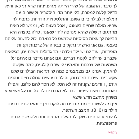
לך סיבה. התגובה של שירי הייתה מהענייניות שראיתי כאן והיא
בדיוק קלעה למטרה, בלי יותר מדי היסטריה וקישורים עם
המלצות לבילוי ביום גשום, והתלטפויות הדדיות. כתבת לה
שהיא מאלה שחיים בשאנטי, אבל בעצם לא, וממש לא ראיתי
מהתגובות שלה שהיא מטיפה לחיי שאנטי, כולה בקצרה היא
הביאה לך עצות בסיסיות שכמעט כל בנאדם יכול לחשוב עליהם
בעצמו. גם אני ואישתי נתקלים בבעיה של צרכנות וקניות
מופרזות, ועוד לנו יש ילד וילדה יותר גדולים משנתיים, בגילאים
שכבר בוער להם לקנות דברים, וגם אנחנו מדברים איתם על
משמעות של צרכנות ותאמיני לי שהם קולטים, כמה שקשה
להאמין. אנחנו גם מצמצמים כמה שיותר את הבילויים שלנו
שקשורים ישירות בצרכנות, והילדים עושים אחלה חיים ונהנים
איתנו, ויודעים שקניות זה לא הכל, לא חסר להם כלום, ואפילו
באחרונה רואים שיפור וכבר לא מנדנדים לנו כל יום על צעצוע או
משחק מחשב חדש שיצא.
אין מה לעשות – מתמודדים וזה לוקח זמן – ומאז שדיברנו עם
הילדים (6, 8), המצב השתפר.
לדעתי זו הבחירה שלך להתעלם מהפתרונות ולהמשיך לנפח
פרופורציות.
Reply