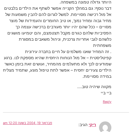
היותר גדולה טמונה במשפחה.
דבר נוסף: גם במהלך הקנייה אפשר לשתף את הילדים בלבטים
אל מול רכישה מסויימת. למשל לגרום להם להבין משמעות של
מחיר גבוה ומחיר נמוך, או טיב החומרים והעמידות של מוצר
מסויים – ככל שהם יהיו יותר מעורבים ברכישה עצמה כך
הפסיביות שלהם כגורם מקבל תצטמצם, והם יטמיעו מושגים
כלשהם לגבי אחריות צרכנית, וניהול משאבים במסגרת
משפחתית
. זה המחיר שאנו משלמים על חיים בחברה עירונית
קפיטליסטית – אל מול הנוחות היחסית שהיא מספקת לנו. ברגע
שמודעים לכך ולא מתעלמים מהמחיר, ועושים זאת בזמן כאשר
הילדים צעירים יחסית – אפשר לתת טיפול מונע, שתמיד מצליח
במידה מסויימת.
מקווה שיהיה טוב….
ביי ביי
Reply
פברואר 19, 2004 בשעה 12:20 am
ריקי
הגיב: