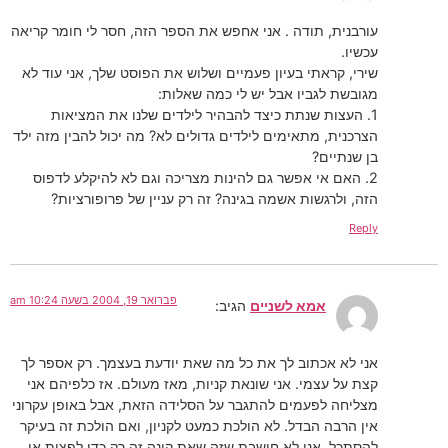
עורבנית, תודה . אני אחפש את הספר הזה, חסר לי חומר קריאה
עכשיו.
שירי, קראתי בעיון פעמיים ושלוש את הפוסט שלך, אני עוד לא
מגובשת לגביו אבל יש לי כמה שאלות:
1. העצות שנתת כיצד להבהיר לילדים שלנו את המציאות
הצרכנית, מתאימים לילדים גדולים לא? מה יכול להבין מזה ילד
בן שנתיים?
2. האם אי אפשר גם להינות מצריכה וגם לא להיקלע לדפוס
הזה, ולרגשות אשמה בגינה? זה רק עניין של פרופורציות?
Reply
פברואר 19, 2004 בשעה 10:24 am
אמא לשניים
הגיב:
אני לא אכתוב לך את כל מה שאת יודעת בעצמך. רק אספר לך
קצת על עצמי. אני שונאת קניות, מאז מעולם. אז כלפיהם אני
מצליחה לפעמים להתגבר על הסלידה הזאת, אבל באופן עקרוני
אין הרבה הבדל. לא הולכת כמעט לקניון, ואם הולכת זה בעיקר
להסתכל. אני לא חושבת שזה שאת קונה זה רק כדי לפצות או