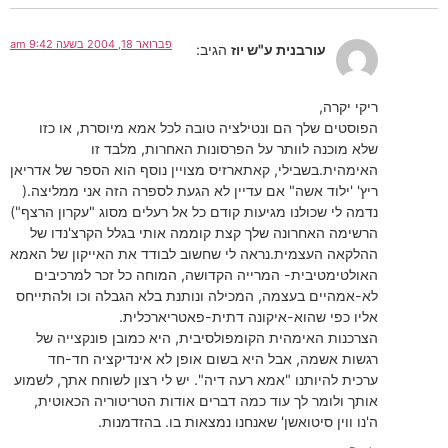
פברואר 18, 2004 בשעה 9:42 am
עורבנית ע"ש יוז
הגיב:
ריקי יקרה,
הפוסטים שלך הם ונטילציה טובה לכל אמא מיוסרת, או כזו
שלא מוכנה לוותר על הפרסונות האחרות, מלבד זו
האימהית.בשבילי, קאתארזיס מצויין נוסף הוא הספר של אדריאן
ריץ' 'ילוד אשה" אם עדיין לא הגעת לספרה הזה אני ממליצה.(
נדמה לי שכולנו מגיעות קודם כל אל רעלים מסוג "עקרון הרצף")
הרשימה האחרונה שלך קצת קוממה אותי בגלל הקרצ'נדו של
ההלקאה העצמית.נראה לי שחשוב לבודד את האייקון של האמא
האולטימטיבית- המרייה הקדושה, המוחה כל זכר למרכיבים
לא-אמהיים בעצמה, המכילה ונותנת בלא הגבלה וכו ולהתייחס
אליו כפי שהוא-איקונה דתית-פאטריארכלית.
הצרכנות האימהית הקומפולסיבית, היא כמובן פונקצייה של
רגשות אשמה, אבל היא בשום אופן לא אינדיקציה חד-חד
ערכית להיותנו "אמא רעה דיה". יש לי רצון לשוחח אתך, לשמוע
אותך ולומר לך עוד כמה דברים אודות הטריטוריה הכאוטית,
ה'נו ווין סיטואשן' שאנחנו נמצאות בו. בהזדמנות.