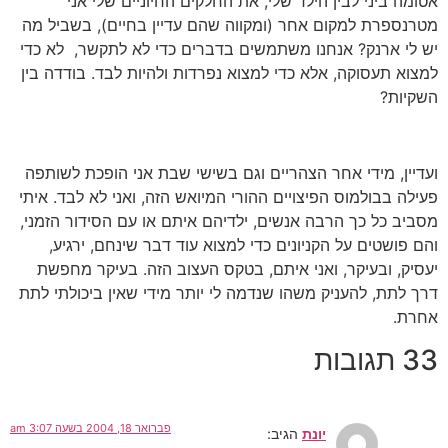
אטומה ביני לבין הילד שלי, את החלקים החיוניים שלי אני
מטרנספרת למקום אחר (ומקווה שהם עדיין בחיים), בשביל מה
יש לי ארנק? אנחנו משתמשים בדברים כדי לא לתקשר, לא כדי
למצוא תעסוקה, אלא כדי למצוא נפרדות ולהיות לבד. בודדה בין
השקיות?
ועדיין, מידי אחר הצהריים וגם בשישי שבת אני הופכת לשותפה
פעילה בבולמוס הפיצויים ההורי המיואש הזה, ואני לא לבד. איתי
מסביב כל כך הרבה אנשים, ילדיהם איתם או עם הסידור הזמני,
והם פושטים על הקניונים כדי למצוא עוד דבר שינחם, ירגיע,
יעסיק, ובעיקר, ואני איתם, בטקס העצוב הזה. בעיקר מחפשת
דרך לתת, להעניק משהו שנדמה לי יותר מידי שאין ביכולתי לתת
אחרת.
33 תגובות
פברואר 18, 2004 בשעה 3:07 am
יונת
הגיב: