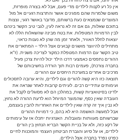
אין כל רע לקנות לילדים מדי פעם, אבל לא בצורה מופרזת,
משום שלמרות שהם מפגינים אושר והתרצות רגעיים אל מול
המוצרים שנמצאים כעת ברשותם, מדובר באושר רגעי, וצצות
בתוכם שאלות, גם אם זה לא נראה לעין, לגבי טיב הקשר בינהם
לבין הדמויות המטפלות. את בטח מבינה שהשאלות הללו לא
יוצאות לחלל האוויר, ולאחר זמן מה שהן לא נענות כראוי,
מתחילים להיווצר מושגים קבועים אצל הילד – המתארים את
טיב הקשר עם הדמות המטפלת כמקור לצריכה משנית. (ז"א
ההורים נתפסים כאמצעי דרכו הילד יכול להיות צרכן פעיל
בחברה צורכת), פעמים רבות תוך הורדה בחשיבותם של
מרכיבים אחרים במערכת היחסים עם ההורים.
תוצאה כזו היא קשה להורים וגם לילדים, והיא ערובה לתסכולים
ועימותים עתידיים רבים. לעיתים קרובות לאחר שנראה את
ילדינו בסיטואציות קשות, במהלכן הם לא מסוגלים לקבל את
העובדה שאין כסף, שהמוצר המיוחל הוא לדעת ההורה לא נחוץ,
לא נבין איך זה קרה שאין לילדים את האחריות להבין בעצמם,
אבל למעשה האשמה היא לא בהם, כי דמויות ההורים
שברשותם מעוותות ומוגבלות. האנרגיות יתכלו אז על עימותים
על רקע כזה, ולא על בניית הקשר הבריא הנחוץ בין הורים
לילדים, או על סיוע והגברת הביטחון העצמי והמוכנות לחיים
כפרט נפרד בחברה אצל הילדים.