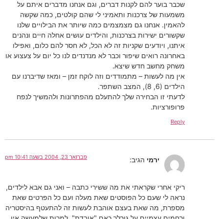
שכבר בוער להם לקנות דברים, וגם אנחנו מדברים איתם על
משמעות של צרכנות ותאמיני לי שהם קולטים, כמה שקשה
להאמין. אנחנו גם מצמצמים כמה שיותר את הבילויים שלנו
שקשורים ישירות בצרכנות, והילדים עושים אחלה חיים ונהנים
איתנו, ויודעים שקניות זה לא הכל, לא חסר להם כלום, ואפילו
באחרונה רואים שיפור וכבר לא מנדנדים לנו כל יום על צעצוע או
משחק מחשב חדש שיצא.
אין מה לעשות – מתמודדים וזה לוקח זמן – ומאז שדיברנו עם
הילדים (6, 8), המצב השתפר.
לדעתי זו הבחירה שלך להתעלם מהפתרונות ולהמשיך לנפח
פרופורציות.
Reply
פברואר 23, 2004 בשעה 10:41 pm
ירמי
הגיב:
ריקי אחרי שקראתי את מה ששירי כתבה – ואני גם אבא לילדים,
נראה לי שעם כל הפוסטים שאת מעלה ועם כל הפרטים שאת
מספרת, מה שאת בעצם אוהבת לעשות זה להתעטף בהיסטריה
ורחמים עצמיים על גורלך כאם "אובדת", למרות שלמעשה אין