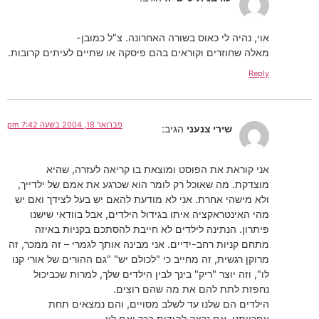
אוי, נהיה לי כאוס בשורה האחרונה. צ"ל כמובן-
מאלה שחוזרים וקוראים בהם פיסקה או שתיים לעיתים קרובות.
Reply
פברואר 18, 2004 בשעה 7:42 pm
שירי צנעני
הגיב:
אני קוראת את הפוסט ומוצאת בו קריאה לעזרה, שהיא
מוצדקת. מה שאוכל רק לומר הוא שכרגע את אמם של ילדייך,
ולא מישהי אחרת. אני לא מודעת להאם יש בעל לצידך ואם יש
מהי האינטראקציה איתו בגידול הילדים, אבל בוודאי שישנו
פיתרון. הנתינה לילדים לא חייבת להסתכם בקניות באיזה
מתחם קניות רחב-ידיים. אני מבינה אותך לגמרי – זה ממכר, זה
מרוקן רגשית, זה מחייב כי "לכולם יש" "גם ההורים של אורי קנו
לו", וזה יוצר "ריק" בינך לבין הילדים שלך, למרות שכביכול
נחפזת לתת להם את מה שהם רוצים.
הילדים הם שלנו עד לשלב מסויים, והם נמצאים תחת
אחריותנו, אם נרצה להודות בכך ואם לא.