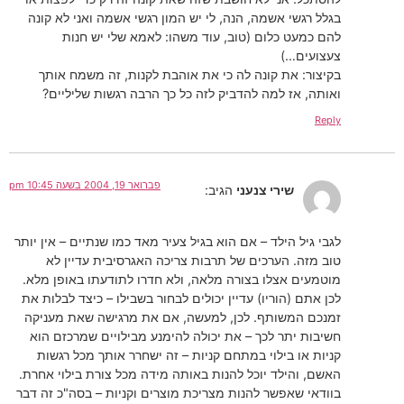
בגלל רגשי אשמה, הנה, לי יש המון רגשי אשמה ואני לא קונה
להם כמעט כלום (טוב, עוד משהו: לאמא שלי יש חנות
צעצועים…)
בקיצור: את קונה לה כי את אוהבת לקנות, זה משמח אותך
ואותה, אז למה להדביק לזה כל כך הרבה רגשות שליליים?
Reply
פברואר 19, 2004 בשעה 10:45 pm
שירי צנעני
הגיב:
לגבי גיל הילד – אם הוא בגיל צעיר מאד כמו שנתיים – אין יותר
טוב מזה. הערכים של תרבות צריכה האגרסיבית עדיין לא
מוטמעים אצלו בצורה מלאה, ולא חדרו לתודעתו באופן מלא.
לכן אתם (הוריו) עדיין יכולים לבחור בשבילו – כיצד לבלות את
זמנכם המשותף. לכן, למעשה, אם את מרגישה שאת מעניקה
חשיבות יתר לכך – את יכולה להימנע מבילויים שמרכזם הוא
קניות או בילוי במתחם קניות – זה ישחרר אותך מכל רגשות
האשם, והילד יוכל להנות באותה מידה מכל צורת בילוי אחרת.
בוודאי שאפשר להנות מצריכת מוצרים וקניות – בסה"כ זה דבר