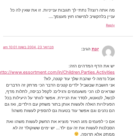
מה אתה רוצה? נתתי לך תגובות ענייניות. זו את שאין לה כל
עניין בלהקשיב למישהו חוץ מעצמך….
Reply
פברואר 23, 2004 בשעה 10:01 am
יונת
הגיב:
יש את הדף המדהים הזה:
http://www.essortment.com/in/Children.Parties.Activities/
אבל נדמה לי שהבת שלך עוד קטנה, לא?
אני חושבת שבשביל ילדים קטנים הדבר הכי מרתק זה הדברים
שנראים לנו הכי משעממים ורגילים: לקפל כביסה, לתלות מדף,
לבשל, לטאטא, לסדר את הניירת. אפשר לוותר על היעילות בכל
הפעילויות האלה ולעשות אותן בתור משחק עם הילדים, ואז גם
הם נהנים וגם אפשר עוד בטעות גם להספיק לעשות משהו!
אם כי לפעמים מזג האויר מוציא את החשק לעשות משהו ואת
הסבלנות לעשות את זה עם ילד… יש ימים ששוקולד זה לא
ממתק אלא תרופה.