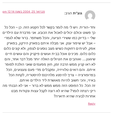
פברואר 25, 2004 בשעה 12:14 pm
גוצ'ית
הגיב:
וחד-הורית. ויש לי מה לומר בקשר לכל הקטע הזה. כן – הכל כל
כך פשוט וכולם יכולים לאכול את הכובע. אני מדברת עם הילדים
שלי – בדיוק כמו ששירי הציעה, והכל משתפר. ברור שלא לגמרי
– אבל יש שיפור ענק. אני מבלה איתם בפארק הירקון, בפארק
אפק, לעיתים רחוקות כשיש מצב נוסעים לצפון, ולא קונים כלום
כלום כלום. מכינים אוכל בבית ועושים פיקניק והם עושים חיים
שיגעון…. ואוהבים את הטיולים האלה יותר מכל דבר אחר, והם
לא ראו קניון ממש הרבה זמן, חוץ מפעמים שאני הולכת לסופר
איתם. והם רואים טלוויזיה, ומקבלים מדי פעם צעצועים, הכל
בפרופורציה – צריך להימנע מלהיכנס להיסטריה, לקחת הכל
באיזי, והכי חשוב להיות מאושרת ליד הילדים ואיתם.
זה הכל. כל הפוסט הזה ממש ממש לא ברור – אני לא הבנתי מה
ריקי רצתה לומר? שהיא לא רוצה לקבל עצות ונקודות מבט
אחרות לבעיה שהיא תיארה?
Reply