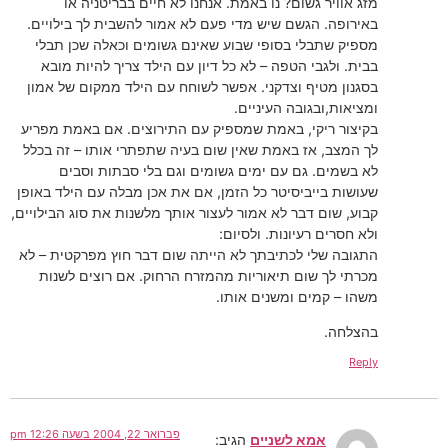
מזג אוויר גשום? נו באמת. אנחנו לא חיים בבריטניה או
באירופה. הגשם שיש מדי פעם לא אמור להשבית לך בילויים.
מספיק שתבלי בסופי שבוע שאינם גשומים וכאלה שכן תבלי
בבית. ולגבי הטפה – לא כל דיון עם הילד צריך להיות מובא
בסגנון מטיף וצדקני. אפשר לשוחח עם הילד ממקום של אמון
ומציאות,ובגובה העיניים.
בקיצור ריקי, באמת שמספיק עם התירוצים. אם באמת מפריע
לך המצב, אז באמת שאין שום בעיה שתפתרי אותו – זה בכלל
לא בשמים. גם עם ימים גשומים וגם בלי סבתות וסבים
שעושות בייביסיטר כל הזמן, אם את אכן מבלה עם הילד באופן
קבוע, שום דבר לא אמור לעצור אותך מלשנות את סוג הבילויים,
ולא חסרים רעיונות. ולסיום:
התגובה שלי לכתיבתך לא הייתה שום דבר חוץ מפרקטית – לא
מכרתי לך שום תיאוריות מהמזרח הרחוק. אם רוצים לשנות
משהו – קמים ומשנים אותו.
בהצלחה.
Reply
פברואר 22, 2004 בשעה 12:26 pm
אמא לשניים
הגיב: