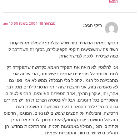
Reply
פברואר 18, 2004 בשעה 10:50 am
ריקי
הגיב:
הבוקר באמת הרהרתי בזה שלא הצלחתי להמלט מהצדקנות
השדופה שמשמיעים תוקפי הקפיטליזם, בסוף זה השתרבב לי
כמה שניסיתי ללכת למישור אחר.
אני לחלוטין לא רואה את תפקיד האמא כקדושה שתפקידה רק
לתת, ולוותר על מרכיבים אחרים באישיותה, הרי על זה אני
מתבכיינת כל הזמן. להכיל בלי הגבלה? ממש לא אני, ואני גם
לא מאמינה בזה, אני חושבת שזה יותר הרסני לילדים מכל דבר
אחר, והו, עיקרון הרצף, אחד הספרים האיומים, המניפולטיבים
והשקריים בכל הזמנים. אבל לאובססיה הצרכנית הזו יש מחירים
גבוהים מידי לצד ההנאה הבלתי מוכחשת המוענקת בעת
הרכישה, והבעלות על חפצים שעושים לנו נעים. המנגנון, הדפוס
הזה של תחושת ריקנות/מחנק/שעמום/צורך להפיג את הזמן
ולתת בו תוכן, המילוי באמצעות הקניה, וההתרוקנות מחדש, הן
תהליכים שיוצרים חור, והתנכרות עצמית.