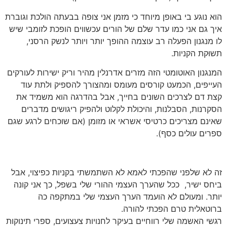
הוא נוגע בי באופן מיוחד כי מזמן אני צופה בבעתה הולכת וגוברת
איך גם אני כמו עדר שלם של הורים עכשווים הופכת לזומבי שיש
לו מנגנון הפעלה רב עוצמה ההופך יותר ויותר לנשק הרסני,
תשוּקת הקניות.
המנגנון האוטומטי הזה מזרים אדרנלין מהיר וריק ישירות לעורקים
העייפים, הכמעט קורסים מעומס ומהצורך להספיק ולתת עוד
קצת דם לצרכים השונים בחייך, אבל בהדרגה הוא משמיד את
הסקרנות, הסבלנות, והיכולת לקלוט ולהפיק ריגושים מדברים
שאינם מצריכים כרטיסי אשראי או מזומן (אם שוכחים לרגע שגם
ספרים עולים כסף).
זה לא שלפני שהפכתי לאמא לא השתמשתי בקניות כפיצוי, אבל
ביחס ישיר, ככל שהערך העצמי ההורי שלי בשפל, כך אני קונה
יותר. ומעולם לא הועמד הערך העצמי שלי במתקפה כה
ברוטאלית טרם הפכתי להורה.
רגשי האשמה שלי רווחיים בעיקר לחנויות צעצועים, ספרי תינוקות