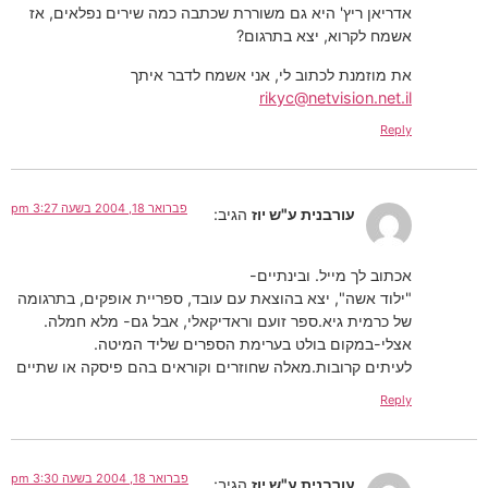
אדריאן ריץ' היא גם משוררת שכתבה כמה שירים נפלאים, אז
אשמח לקרוא, יצא בתרגום?
את מוזמנת לכתוב לי, אני אשמח לדבר איתך
rikyc@netvision.net.il
Reply
פברואר 18, 2004 בשעה 3:27 pm
עורבנית ע"ש יוז
הגיב:
אכתוב לך מייל. ובינתיים-
"ילוד אשה", יצא בהוצאת עם עובד, ספריית אופקים, בתרגומה
של כרמית גיא.ספר זועם וראדיקאלי, אבל גם- מלא חמלה.
אצלי-במקום בולט בערימת הספרים שליד המיטה.
לעיתים קרובות.מאלה שחוזרים וקוראים בהם פיסקה או שתיים
Reply
פברואר 18, 2004 בשעה 3:30 pm
עורבנית ע"ש יוז
הגיב: