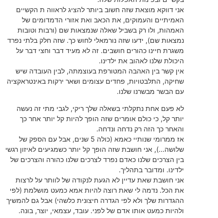
אני דווקא מוצאת שזה חשוב ביותר להציג לראווה ת הקשיים
האמיתיים והעמוקים, את הכאב ואת אזורי הדמדומים של
האמהות, ולו רק בשביל שאלה שנמצאות שם (ורבות וטובות
נמצאות שם), ידעו שזה נורמאלי לחוש כך. שזה חלק בלתי נפרד
משגרת חיינו כהורים חושבים. זה לא מעיד דבר וחצי דבר על
היכולת שלנו לאהוב את ילדינו.
אין קשר בין האהבה המטורפת בעוצמתה, לבין העובדה שיש
שחיקה, התלבטויות, פחדים עצומים ושאר ירקות באינטראקציה
עם הבשר מבשרנו שלנו.
לא פעם אחת נתקלתי בשאלה שלך ריקי, לגבי מתי זה נעשה
יותר קל, כי כולם אומרים שזה הופך להיות קל יותר אחר כך
והאחר כך הזה רק נדחה ונדחה.
אז ממרומי שנותיי כאמא (כולה 5 שנים, אבל עם הספק של
שלושה…), אני חושבת שזה הופך קל יותר כשמגיעים לאיזון רגשי
בין הצרכים שלנו כאדם נפרד לצרכים שלנו כהורה והצרכים של
ילדינו. ומדובר בתהליך.
אני חושבת שאת עדיין לא הגעת לנקודה של לוותר על לרצות
את הכל. נדמה לי שאת רוצה להיות אמא כמעט מושלמת (לפי
ההגדרות שלך ולא לפי הגדרה חיצונית כלשהי) אבל גם להמשיך
ולהיות כמעט אותו אדם של לפני. עובד, עצמאי, יוצר, בונה.