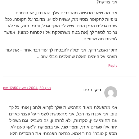
אני צודקת?
אם מה שאני מרגישה מהדברים שלך הוא נכון, אז הנמכת
ציפיות לתקופה מסויימת, עשויה לסייע. מדובר על תקופה. ככל
שהם גדלים הזמן הפנוי שיש לך הולך וגדל, ובזמן הזה, אני לא
צריכה לספר לך (את בטח משתוקקת אליו לפחות כמוני), אפשר
לעשות מה שרוצים.
חזקי ואמצי ריקי, אני יכולה להבטיח לך עוד דבר אחד – את עוד
תערגי אל הימים האלה שהולכים מבלי שוב…
Reply
מרץ 30, 2004 בשעה 12:50 pm
ריקי
הגיב:
אני מתפעלת מאוד מהרגישות שלך לקרוא ולהבין אותי כל כך
טוב. אני אכן רוצה הכל, אני מתעקשת לשמור על עצמי כאדם
עם תחומי עניין, סקרנות, ולא להתנוון, גם בשבילי וגם בשביל
יתר אלו שגרים איתי, ומצד שני, אני במצוקת ה"אף פעם לא
מספיק טובה" בתור אמא. כנראה הפנמתי את המסרים הלא