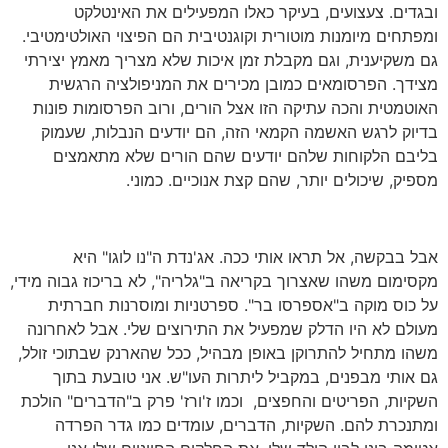
ובגדים. צעצועים, בעיקר כאלו המפעילים את האינטלקט
ומפתחים מיומנות מוטורית וקוגנטיבית הם הפיצוי האולטימטיבי.
גם משקיענית, וגם מקבלת זמן איכות שלא מצריך מאמץ יצירתי
מצידך. הפרסומאים כמובן מכירים את המניפולציה הרגשית
האוטמטית והכה עתיקה הזו אצל הורים, ורוב הפרסומות פונות
בדיוק לרגש האשמה הקמאי הזה, הם יודעים הנבלות, שעמוק
בליבם הלקוחות שלהם יודעים שהם הורים שלא מתאמצים
מספיק, שיכולים יותר, שהם קצת אנוכיים. כמוני.
אבל בבקשה, אל תראו אותי ככה. אג'נדת ה"נו לוגו" היא
מקסימום משהו שאצרוך בקריאה ב"גלריה", לא בריכוז גבוה מידי,
על כוס מוקה ב"אספרסו בר". ספרטניות ומוסרנות חברתית
מעולם לא היו הדלק שמפעיל את התירוצים שלי. אבל לאחרונה
משהו מתחיל להתרוקן באופן מבהיל, ככל שהארנק שבתוכי זולל,
גם אותי מבפנים, במקביל ליתרות העו"ש. אני טובעת בתוך
השקיות, הפריטים והחפצים, וכמו ז'ורז' פרק ב"הדברים" הולכת
ומתנכרת להם. השקיות, הדברים, עומדים כמו גדר הפרדה