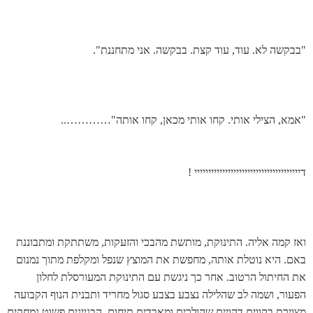
"בבקשה לא. עוד, עוד קצת. בבקשה. אני מתחננת".
"אמא, הצילי אותי. קחו אותי מכאן, קחו אותה"…………..
דיייייייייייייייייייייייייייייייייייייי !
ואז קמה אליה. התינוקת, מותשת מהבכי והזעקות, משתתקת ומתבוננת
באם. היא נוטלת אותה, מחפשת את המוצץ שנפל ומקלפת מתוך נמנום
את החיתול הרטוב. אחר כך ניגשת עם התינוקת המעורסלת לחלון
הפעור, ושמה לב שהלילה נצבע בצבע סגול מחריד ותבנית הנוף הקבועה
מצוירת בקווים דהויים שהולכים ומאבדים תיחום. הבניינים פשוט נמחקים