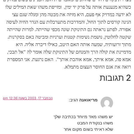
כשהיא מנענעת אותה על פרק יד ימין,
ומזייפת משהו שאת המילים שלו
לא ידעה במדויק אף פעם, היא מזיזה את מבטה מהן ומגלה שגם עצי
הגינה קורסים לתוך החול, והמדרכות מתערבלות עם הגדר החיה לעיסה
אפורה. לפתע נראתה גם התינוקת שונה מכפי שהייתה. למרות שהייתה
שקטה לחלוטין, נושמת נשימות קטנות וערניות ומביטה באם בסקרנות.
מתוך זרועותיה, שמעה אותה האם היטב, כאילו דיברה אליה. היא
מדמיינת את קולה הרך והמנחם של התינוקת שלה אומר לה "אל תבכי,
אמא פה, אמא איתך, אמא אוהבת אותך". האם נרגעת. אני המספרת
רואה את אגם החוסר העצום מתמלא.
2 תגובות
נובמבר 17, 2003 בשעה 12:36 pm
מריאואנה
הגיב:
יש משהו מאד מיוחד בכתיבה שלך
משהו בנקודת המבט
שלא ראיתי בשום מקום אחר