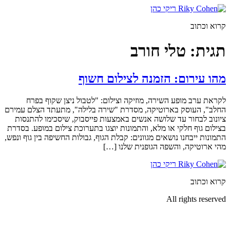
דלג
לתוכן
קרוא וכתוב
תגית:
טלי חורב
מהו עירום: הזמנה לצילום חשוף
לקראת ערב מופע השירה, מוזיקה וצילום: "לטבול ניצן שקוף בפרח
החלב", העוסק בארוטיקה, מסדרת "שירה בלילה", מתעתד הצלם עמירם
ציונוב לבחור עד שלושה אנשים באמצעות פייסבוק, שיסכימו להתנסות
בצילום גוף חלקי או מלא, והתמונות יוצגו בתערוכת צילום במופע. בסדרת
התמונות ייבחנו נושאים מגוונים: קבלת הגוף, גבולות החשיפה בין גוף ונפש,
מהי ארוטיקה, והשפה הגופנית שלנו […]
קרוא וכתוב
All rights reserved