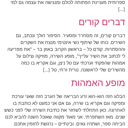
ספרותית מעניינת הפתוחה לכולם ומנגישה את עצמה גם למי
[…]
דברים קורים
דברים קורים, זה מסחרר ומסעיר. הסיפור הולך ונכתב, גם
השירים. כוחו של שיתוף נשי אינטימי מנצח את השקרים
וההסתרות. קודם כל – בראשון הקרוב באוזן בר – "את מפריעה
לי לכתוב את השיר עלייך", מופע השירה, מוזיקה וצילום על
אמהות שהפקתי וערכתי עם טל ניצן, וגם אקריא בו כמה
מהשירים שלי לראשונה. נורית זרחי, טל […]
מופע האמהות
הבלוג הזה הוא-הוא זרע הבריאה של הערב הזה שאני עורכת
ומפיקה וגם אקריא בו שירה, גם אם אני כמעט לא כותבת בו
לאחרונה. כאן התחלתי לשחזר את כתיבת השירה שלי לפני כשש
שנים. מאז השתפרתי. אני מאוד מקווה שאוכל השנה להביא לכם
הביתה ספר, ושתהיו גאים. ובינתיים – נרגשת להזמין אתכם.