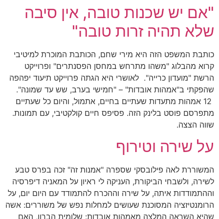
"אם יש שכנות טובה, אין סיבה
שלא תהיה זרות טובה"
כותבת המשפט הזה היא מירי שחם, הכותבת המוכרת למיטיבי
קרוא מהבלוג "משהו מתרחש במחסן הפסנתרים" ופרוייקט
הרשת "מועדון כרייה". לאושרי היא הגתה פרוייקט תיעוד יפהפה
שהפקתי ב"אמהות אובדות" – "חמישי בערב, שש עד שמונה".
12 אמהות מתעדות שעתיים בחיים, אתמול, והיום כל שעתיים
מתפרסם פוסט בלינק הזה. פסיפס חיים קולקטיבי, עם תמונות.
שווה הצצה.
על שירה וטירוף
המשוררת לאה פילובסקי שספרה "אמנות זה" זכה בפרס טבע
לשירה, ולשבחי הביקורת, העניקה לי ראיון על המאניה דיפרסיה
וההתמודדות איתה, על שירה וההכרח להתמודד עם היום יום, על
הרומנטיזציה המסוכנת שעושים למחלות נפש של משוררים: אשה
שהיא השראה המלצה מאמהות אובדות: שלומית הברון, האם