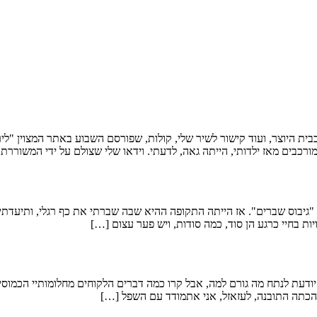
או ותמונות מאירוע "הרחובות ממריאים לאט, עדיין", שהתקיים ב25.9. בבית היוצר, ועוד קישור לשיר שלי, קולות,
ורכבים מאז ילדותי, הייתה גאה, לדעתי. וידאו שלי שצולם על ידי המשוררת 
 "גיבוס שברים". אז הייתה התקופה ההיא שבה שברתי את כף רגלי, ותיעד
ות בחיי כרגע הן סוד, כמה סודות, ויש פער עצום […]
לא יודעת לנתח מה גורם למה, אבל קרו כמה דברים הלקוחים מחלומותיי הכמו