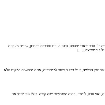
 שפורסם השבוע באתר המצוין "ליריקה". ערב פואטי יפהפה, גדוש רגעים נחרטים בזיכרון, שירים מצוינים
גל קוסטוריצה, […]
תי פה יומן החלמה, אבל בכל הקשור למטפורות, אתם מחפשים במקום הלא
סים, ואני ערה, לגמרי. בתיה מתעקשת שזה קורה בגלל שפיטרתי את