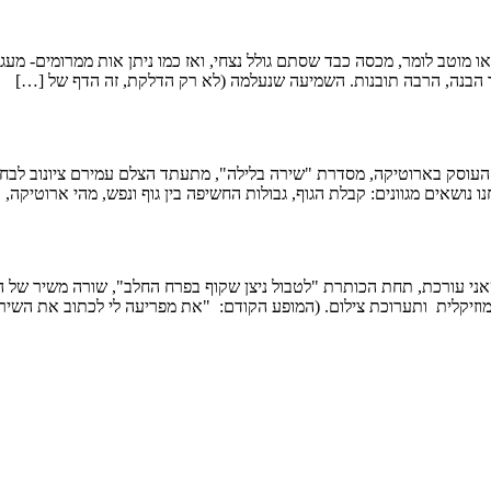
 מוטב לומר, מכסה כבד שסתם גולל נצחי, ואז כמו ניתן אות ממרומים- מע
עוד הבנה, הרבה תובנות. השמיעה שנעלמה (לא רק הדלקת, זה הדף של […]
 העוסק בארוטיקה, מסדרת "שירה בלילה", מתעתד הצלם עמירם ציונוב לבחו
ו נושאים מגוונים: קבלת הגוף, גבולות החשיפה בין גוף ונפש, מהי ארוטיקה,
י עורכת, תחת הכותרת "לטבול ניצן שקוף בפרח החלב", שורה משיר של המש
זיקלית ותערוכת צילום. (המופע הקודם: "את מפריעה לי לכתוב את השיר