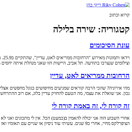
דלג
לתוכן
קרוא וכתוב
קטגוריה:
שירה בלילה
עונת הסיכומים
ויד
וצילומים שנצרבו בתודעה. תל אביב, היישות הזו שאני מנהלת איתה יחסים מ
הרחובות ממריאים לאט, עדיין
מהי אירוניה? שהכי הרבה קוראים שמגיעים מחיפושים בגוגל מחפשים אצלי
נכון. אני שואלת את עצמי, מה הטעם להחזיק עדיין בלוג, אם רוב ההתרחשוי
זה קורה לי, זה באמת קורה לי
אחרי השבוע הזה אני יכולה להאמין ב(כמעט) הכל. אין לי מתכונים ואני 
הציפרלקס מחיי, אחרי כ9 שנים. עשיתי עוד ניסיון או שניים עם תאומיו ואז הכתה התובנה, לעזאזל, אני אתמודד עם השפל […]