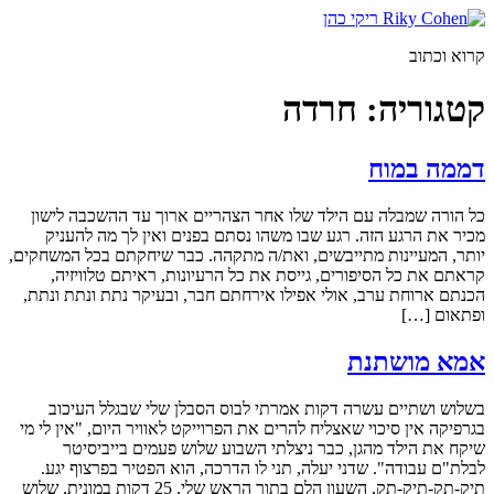
דלג
לתוכן
קרוא וכתוב
קטגוריה:
חרדה
דממה במוח
כל הורה שמבלה עם הילד שלו אחר הצהריים ארוך עד ההשכבה לישון
מכיר את הרגע הזה. רגע שבו משהו נסתם בפנים ואין לך מה להעניק
יותר, המעיינות מתייבשים, ואת/ה מתקהה. כבר שיחקתם בכל המשחקים,
קראתם את כל הסיפורים, גייסת את כל הרעיונות, ראיתם טלוויזיה,
הכנתם ארוחת ערב, אולי אפילו אירחתם חבר, ובעיקר נתת ונתת ונתת,
ופתאום […]
אמא מושתנת
בשלוש ושתיים עשרה דקות אמרתי לבוס הסבלן שלי שבגלל העיכוב
בגרפיקה אין סיכוי שאצליח להרים את הפרוייקט לאוויר היום, "אין לי מי
שיקח את הילד מהגן, כבר ניצלתי השבוע שלוש פעמים בייביסיטר
לבלת"ם עבודה". שדני יעלה, תני לו הדרכה, הוא הפטיר בפרצוף יגע.
תיק-תק-תיק-תק, השעון הלם בתוך הראש שלי. 25 דקות במונית, שלוש