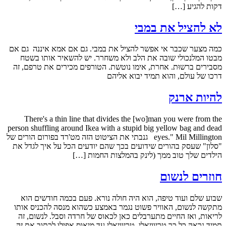
דקות להגיע […]
לא להציל את במבי
כמה מצער שכבר אי אפשר להציל את במבי. גם אם אמא איננה גם אם
מבטו המלנכולי שובה את הלב ולא משחרר. יש להשאיר אותו בשטח
מסבירים ברשוּת. אחרת, אימו נוטשת. הטורפים מכירים את טרפם, זה
דרכו של עולם, והוא תמיד יבוא אליהם
להיות ארנק
There's a thin line that divides the [wo]man you were from the
person shuffling around Ikea with a stupid big yellow bag and dead
eyes." Mil Millington גנבתי את הציטוט הזה מט'רד בפורום הורים של
"סלון" שעסק בהורים שידועים בכך שהם יודעים הכל על איך לגדל את
הילדים שלך טוב ממך (לינק בהמלצות החמות […]
חוזרים לנשום
שבוע שלם ועוד טיפה, הוא היה חולה נורא. פעם בכמה חודשים הוא
מתקשה לנשום, האוויר פשוט נגמר באמצע כשהוא מנסה להכניס אותו
לריאות, ואז החיים מתערבלים כאן לכאוס של חרדה וסבל. לנשום, זה
תמיד נראה כל כך טריוויאלי, טריוויאלי עד מיאוס אפילו לכתוב את זה.