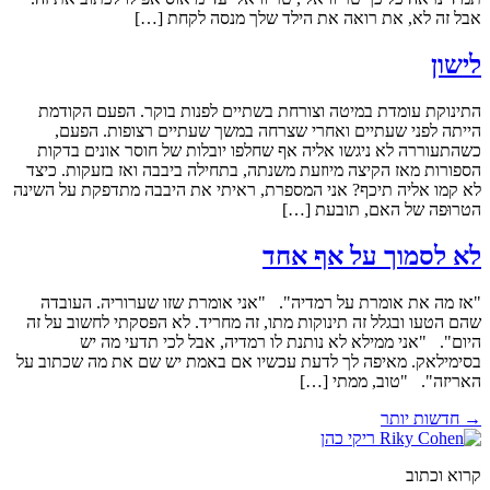
אבל זה לא, את רואה את הילד שלך מנסה לקחת […]
לישון
התינוקת עומדת במיטה וצורחת בשתיים לפנות בוקר. הפעם הקודמת
הייתה לפני שעתיים ואחרי שצרחה במשך שעתיים רצופות. הפעם,
כשהתעוררה לא ניגשו אליה אף שחלפו יובלות של חוסר אונים בדקות
הספורות מאז הקיצה מיוזעת משנתה, בתחילה ביבבה ואז בזעקות. כיצד
לא קמו אליה תיכף? אני המספרת, ראיתי את היבבה מתדפקת על השינה
הטרוּפה של האם, תובעת […]
לא לסמוך על אף אחד
"אז מה את אומרת על רמדיה". "אני אומרת שזו שערוריה. העובדה
שהם הטעו ובגלל זה תינוקות מתו, זה מחריד. לא הפסקתי לחשוב על זה
היום". "אני ממילא לא נותנת לו רמדיה, אבל לכי תדעי מה יש
בסימילאק. מאיפה לך לדעת עכשיו אם באמת יש שם את מה שכתוב על
האריזה". "טוב, ממתי […]
→
חדשות יותר
קרוא וכתוב