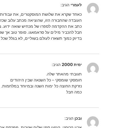
לעמרי
הגיב:
כאחד שקרא את שלושת המוסקטרים, את עבודותיו 
העובדה שהחבורה הזו, שהוציאה מכתב עלוב שכזה, 
כתב את ההקדמה לספרו של מכחיש שואה ידוע. בי
חבל להכביר מילים על סראמאגו. סופר טוב אך שטו
בדיוק כמוך תשארו לעולם בשוליים, לא בגלל שכל
ימית 2000
הגיב:
תגובתי מהאתר שלה.
חומסקי שומסקי – כל השנאה שבין היהודים
נזרקת החוצה כל ימות השנה ובמיוחד במלחמות.
כמה חבל
ובכן
הגיב:
אביו הרוחני, הגזען סמי שלום שטרית, מפרסם א