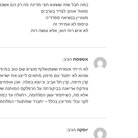
כמה חבל שזה ששונא חצי מדינה פה רק הם אשכנ
ומאוד אוהב לצדד בערבים
מעוניין בנשיאה ספרדיה
טיפוס לא אמיתי זה
לא איש רוח הוא, אלא עושה רוח.
אספסת
הגיב:
לא הייתי אומרת ששמואלוף מוציא שם טוב במיוחד
שהוא לא יתנגד עם מימון מתאים לייצג את ישראל 
קרן חיפה, קרן תל אביב וכיוצא באלה. אכן אופוזיצ
צודקת אריאנה בביקורתה על הרפלקס המותנה של "א
אלא מה, כשיתפזר עשן המלחמה, ויתגלה עד כמה מ
לקוי ובלי מודיעין בכלל – יתברר שמתנגדי המלחמ
יוסקה
הגיב: