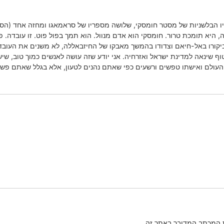
הבלשניות של מסטר חומסקי, שלושה מספריו של סראמאגו ומחזה אחד (הספיק 
היא תומכת טרור. חומסקי הוא אדם מנוול. הוא תמך בפול פוט. זו עובדה. פ
קורו באל-חיאם וצדודו בהמשך מאבקו של החיזבאללה, לא משנים את העובד
ף שינאה למדינת ישראל ואזרחיה. אני יודע שזה עושה לאנשים כמוך טוב, שי
 העולם ואישתו טפשים ורשעים כפי שאתם נהנים לטעון, אלא בגלל שאתם פשוט
ת המכתב המדובר באתר זה.