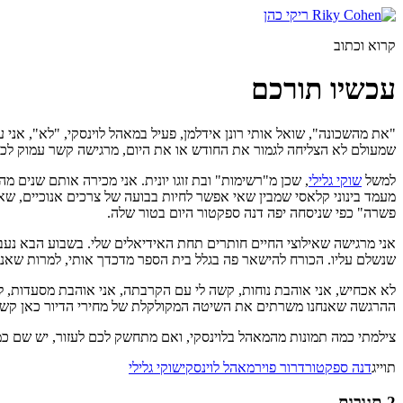
דלג
לתוכן
קרוא וכתוב
עכשיו תורכם
"את מהשכונה", שואל אותי רונן אידלמן, פעיל במאהל לוינסקי, "לא", אני 
שמעולם לא הצליחה לגמור את החודש או את היום, מרגישה קשר עמוק לכאב ה
למשל
שוקי גלילי
, שכן מ"רשימות" ובת זוגו יונית. אני מכירה אותם שנים 
מעמד בינוני קלאסי שמבין שאי אפשר לחיות בבועה של צרכים אנוכיים, שאי 
פשרה" כפי שניסחה יפה דנה ספקטור היום בטור שלה.
אני מרגישה שאילוצי החיים חותרים תחת האידיאלים שלי. בשבוע הבא נעב
שנשלם עליו. הכורח להישאר פה בגלל בית הספר מדכדך אותי, למרות שאני
לא אכחיש, אני אוהבת נוחות, קשה לי עם הקרבתה, אני אוהבת מסעדות, למש
ההרגשה שאנחנו משרתים את השיטה המקולקלת של מחירי הדיור כאן קשה לי, 
צילמתי כמה תמונות מהמאהל בלוינסקי, ואם מתחשק לכם לעזור, יש שם 
תוייג
דנה ספקטור
דרור פויר
מאהל לוינסקי
שוקי גלילי
2 תגובות