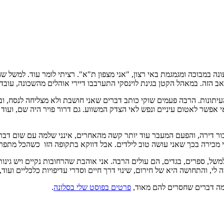
עונה במבוכה ומגמגמת באי רצון, "אני מצפון ת"א". רציתי לומר עוד. למשל 
זה. במאהל הקטן בגינת לוינסקי התערבבו דיירי אוהלים מהשכונה, עובדים 
מהעיתונות. הרבה פעמים שוקי כותב דברים שאני חושבת ולא מצליחה לנסח, וב
אפשר לאטום עיניים ונפש לאי הצדק המשווע. גם דרור פויר היה שם, ועוד א
ור דירה, והפעם המעבר עוד יותר קשה מהאחרים, אינני שלמה עם שום דבר ש
 מכירה בכך שאני עושה טוב לילדים. אבל דווקא בתקופה הזו כשהכל מתפרץ 
ל, ספרים, בגדים, הם עולים הרבה. אני אוהבת שהרחובות נקיים ויש גינות 
והתחושה היא של חירום, שינוי דרך חיים וסדרי עדיפויות כלכליים ועוד, ח
כמה דברים שחסרים להם מאוד,
פרטים בפוסט שלי בסלונה
.